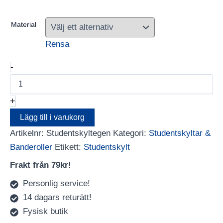
449,00 kr
till
Material
549,00 kr
Rensa
Designa
-
din
egna
skylt
+
mängd
Lägg till i varukorg
Artikelnr:
Studentskyltegen
Kategori:
Studentskyltar &
Banderoller
Etikett:
Studentskylt
Frakt från 79kr!
Personlig service!
14 dagars returätt!
Fysisk butik