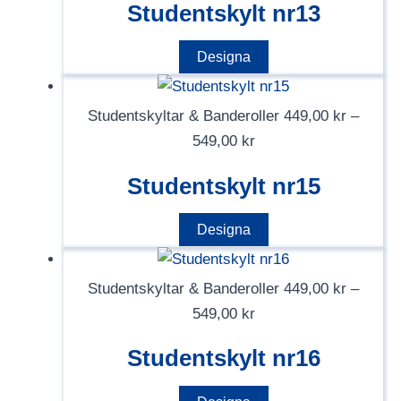
Studentskylt nr13
till
549,00 kr
Den
Designa
här
produkten
Studentskyltar & Banderoller
449,00
kr
–
har
Prisintervall:
549,00
kr
flera
449,00 kr
varianter.
Studentskylt nr15
till
De
549,00 kr
Den
Designa
olika
här
alternativen
produkten
kan
Studentskyltar & Banderoller
449,00
kr
–
har
väljas
Prisintervall:
549,00
kr
flera
på
449,00 kr
varianter.
Studentskylt nr16
produktsidan
till
De
549,00 kr