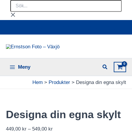
Sök...
Hoppa
till
innehåll
Ladda upp dina bilder online
Meny
Hem
Produkter
Designa din egna skylt
Designa din egna skylt
Prisintervall:
449,00
kr
–
549,00
kr