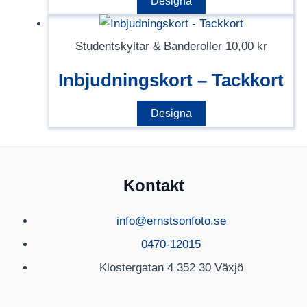
Den
Designa
olika
här
alternativen
produkten
kan
Studentskyltar & Banderoller
10,00
kr
har
väljas
flera
Inbjudningskort – Tackkort
på
varianter.
produktsidan
Designa
De
olika
alternativen
kan
Kontakt
väljas
på
info@ernstsonfoto.se
produktsidan
0470-12015
Klostergatan 4 352 30 Växjö