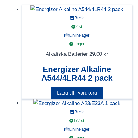
Butik
2 st
Onlinelager
I lager
Alkaliska Batterier
29,00
kr
Energizer Alkaline
A544/4LR44 2 pack
Lägg till i varukorg
Butik
177 st
Onlinelager
I lager