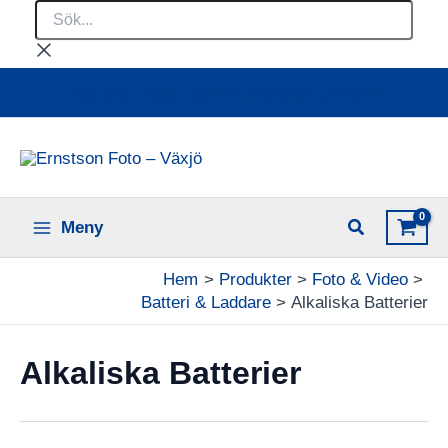
Sök...
Hoppa
till
innehåll
Ladda upp dina bilder online
Meny
Hem
Produkter
Foto & Video
Batteri & Laddare
Alkaliska Batterier
Alkaliska Batterier