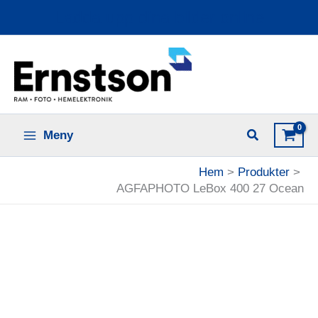
Hoppa
Ladda upp dina bilder online
till
innehåll
Meny
Hem
Produkter
AGFAPHOTO LeBox 400 27 Ocean