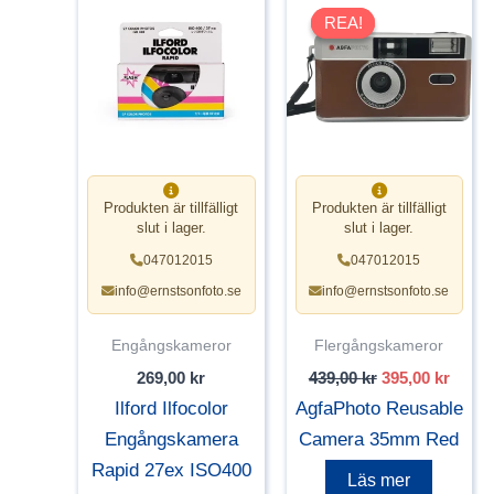
REA!
REA!
Produkten är tillfälligt
Produkten är tillfälligt
slut i lager.
slut i lager.
047012015
047012015
info@ernstsonfoto.se
info@ernstsonfoto.se
Engångskameror
Flergångskameror
Det
Det
269,00
kr
439,00
kr
395,00
kr
ursprungliga
nuvar
Ilford Ilfocolor
AgfaPhoto Reusable
priset
priset
var:
är:
Engångskamera
Camera 35mm Red
439,00 kr.
395,00
Rapid 27ex ISO400
Läs mer