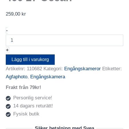
259,00
kr
AGFAPHOTO
-
LeBox
400
27
+
Ocean
mängd
Lägg till i varukorg
Artikelnr:
110682
Kategori:
Engångskameror
Etiketter:
Agfaphoto
,
Engångskamera
Frakt från 79kr!
Personlig service!
14 dagars returätt!
Fysisk butik
Säker betalning med Svea