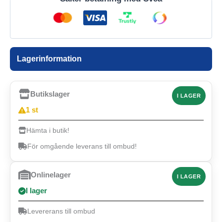
Lagerinformation
Butikslager
I LAGER
1 st
Hämta i butik!
För omgående leverans till ombud!
Onlinelager
I LAGER
I lager
Levererans till ombud