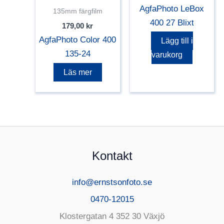
AgfaPhoto LeBox
135mm färgfilm
400 27 Blixt
179,00
kr
AgfaPhoto Color 400
Lägg till i
135-24
varukorg
Läs mer
Kontakt
info@ernstsonfoto.se
0470-12015
Klostergatan 4 352 30 Växjö