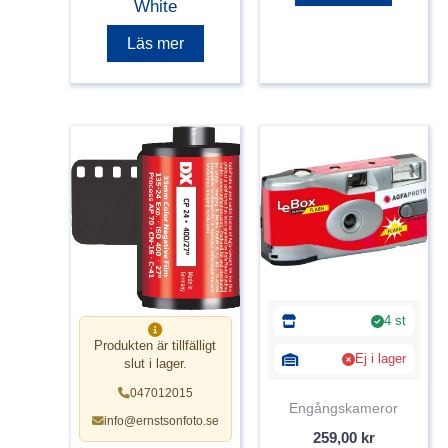
White
Läs mer
4 st
Produkten är tillfälligt
Ej i lager
slut i lager.
047012015
Engångskameror
info@ernstsonfoto.se
259,00
kr