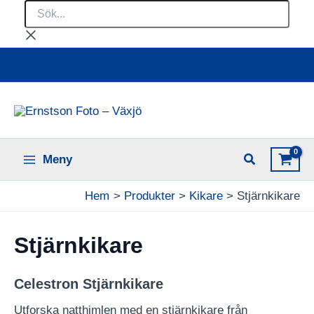
Sök...
Hoppa
till
innehåll
Ladda upp dina bilder online
Meny
Hem
Produkter
Kikare
Stjärnkikare
Stjärnkikare
Celestron Stjärnkikare
Utforska natthimlen med en stjärnkikare från