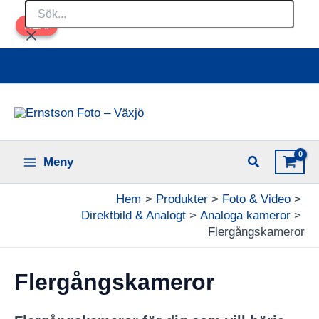
Sök...
Hoppa
REA!
REA!
till
innehåll
Ladda upp dina bilder online
Meny
Hem
Produkter
Foto & Video
Direktbild & Analogt
Analoga kameror
Flergångskameror
Flergångskameror