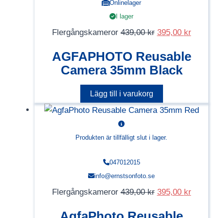
Onlinelager
I lager
Det
Det
Flergångskameror
439,00
kr
395,00
kr
ursprungliga
nuvara
AGFAPHOTO Reusable
priset
priset
Camera 35mm Black
var:
är:
439,00 kr.
395,00 
Lägg till i varukorg
Produkten är tillfälligt slut i lager.
047012015
info@ernstsonfoto.se
Det
Det
Flergångskameror
439,00
kr
395,00
kr
ursprungliga
nuvara
AgfaPhoto Reusable