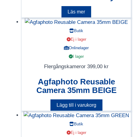
Läs mer
Butik
Ej i lager
Onlinelager
I lager
Flergångskameror
399,00
kr
Agfaphoto Reusable
Camera 35mm BEIGE
Lägg till i varukorg
Butik
Ej i lager