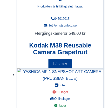
Produkten är tillfälligt slut i lager.
047012015
info@ernstsonfoto.se
Flergångskameror
549,00
kr
Kodak M38 Reusable
Camera Grapefruit
Läs mer
Butik
Ej i lager
Onlinelager
I lager