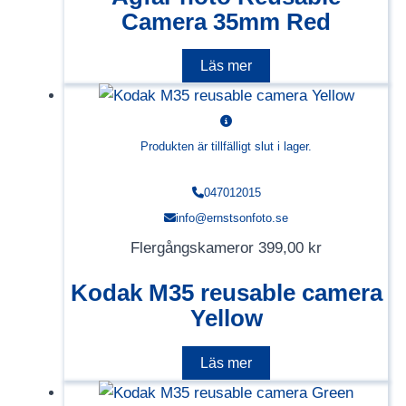
priset
priset
Camera 35mm Red
var:
är:
439,00 kr.
395,00 
Läs mer
Produkten är tillfälligt slut i lager.
047012015
info@ernstsonfoto.se
Flergångskameror
399,00
kr
Kodak M35 reusable camera
Yellow
Läs mer