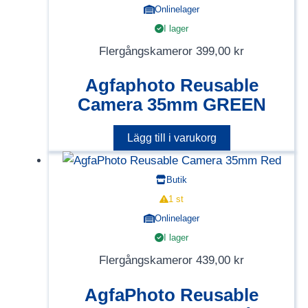
Onlinelager
I lager
Flergångskameror
399,00
kr
Agfaphoto Reusable
Camera 35mm GREEN
Lägg till i varukorg
Butik
1 st
Onlinelager
I lager
Flergångskameror
439,00
kr
AgfaPhoto Reusable