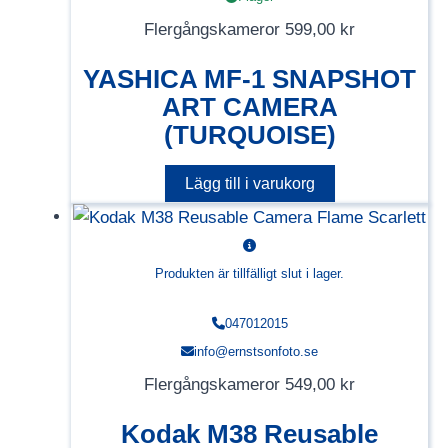
Flergångskameror
599,00
kr
YASHICA MF-1 SNAPSHOT
ART CAMERA
(TURQUOISE)
Lägg till i varukorg
Produkten är tillfälligt slut i lager.
047012015
info@ernstsonfoto.se
Flergångskameror
549,00
kr
Kodak M38 Reusable