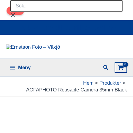
Sök...
Hoppa
REA!
till
innehåll
Ladda upp dina bilder online
Meny
Hem
Produkter
AGFAPHOTO Reusable Camera 35mm Black