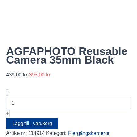
AGFAPHOTO Reusable
Camera 35mm Black
Det
Det
439,00
kr
395,00
kr
ursprungliga
nuvarande
AGFAPHOTO
priset
priset
-
Reusable
var:
är:
Camera
439,00 kr.
395,00 kr.
35mm
+
Black
mängd
Lägg till i varukorg
Artikelnr:
114914
Kategori:
Flergångskameror