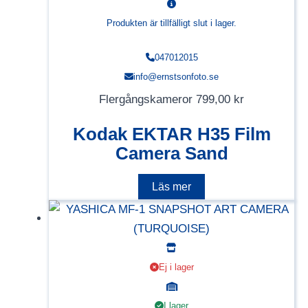
Produkten är tillfälligt slut i lager.
047012015
info@ernstsonfoto.se
Flergångskameror
799,00
kr
Kodak EKTAR H35 Film
Camera Sand
Läs mer
Ej i lager
I lager