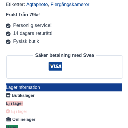
Etiketter:
Agfaphoto
,
Flergångskameror
Frakt från 79kr!
Personlig service!
14 dagars returätt!
Fysisk butik
Säker betalning med Svea
Lagerinformation
Butikslager
Ej i lager
Ej i lager
Onlinelager
I lager