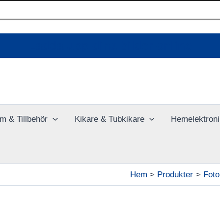
Ladda upp dina bilder online
m & Tillbehör
Kikare & Tubkikare
Hemelektroni
Hem
Produkter
Foto