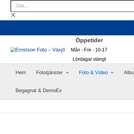
Sök...
Hoppa
till
innehåll
Öppetider
Mån - Fre - 10-17
Lördagar stängt
Hem
Fototjänster
Foto & Video
Albu
Begagnat & DemoEx