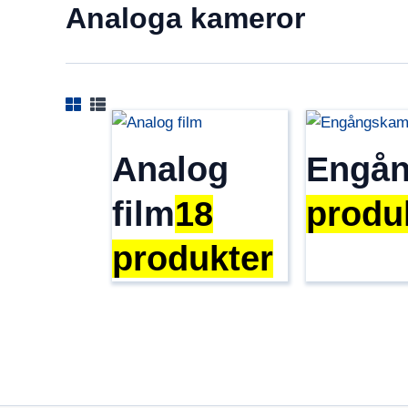
Analoga kameror
Analog
Engån
film
18
produ
produkter