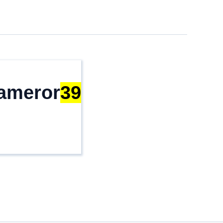
ameror
39