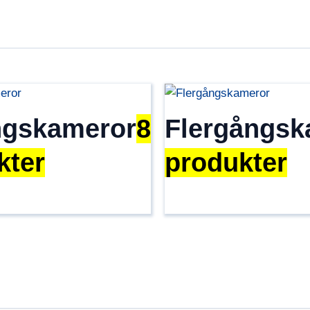
gskameror
8
Flergångsk
kter
produkter