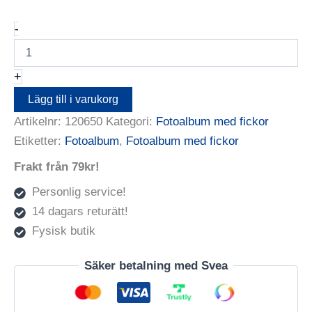
Album
-
Focus
Trend
Line
+
Super
300
Lägg till i varukorg
10x15
Artikelnr:
120650
Kategori:
Fotoalbum med fickor
Beige
mängd
Etiketter:
Fotoalbum
,
Fotoalbum med fickor
Frakt från 79kr!
Personlig service!
14 dagars returätt!
Fysisk butik
Säker betalning med Svea