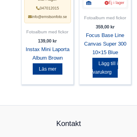
Ej i lager
047012015
info@ernstsonfoto.se
Fotoalbum med fickor
359,00
kr
Fotoalbum med fickor
Focus Base Line
139,00
kr
Canvas Super 300
Instax Mini Laporta
10×15 Blue
Album Brown
Lägg till i
Läs mer
varukorg
Kontakt