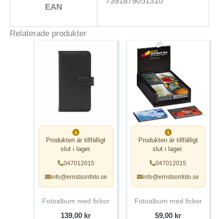
7391879051310
EAN
Relaterade produkter
Produkten är tillfälligt
Produkten är tillfälligt
slut i lager.
slut i lager.
047012015
047012015
info@ernstsonfoto.se
info@ernstsonfoto.se
Fotoalbum med fickor
Fotoalbum med fickor
139,00
kr
59,00
kr