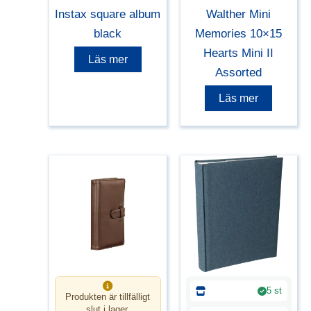
Instax square album
Walther Mini
black
Memories 10×15
Hearts Mini II
Läs mer
Assorted
Läs mer
5 st
Produkten är tillfälligt
slut i lager.