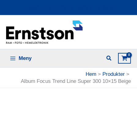
Hoppa
Ladda upp dina bilder online
till
innehåll
Meny
Hem
Produkter
Album Focus Trend Line Super 300 10×15 Beige