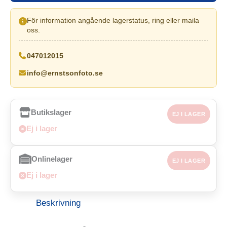
För information angående lagerstatus, ring eller maila
oss.
047012015
info@ernstsonfoto.se
Butikslager
EJ I LAGER
Ej i lager
Onlinelager
EJ I LAGER
Ej i lager
Beskrivning