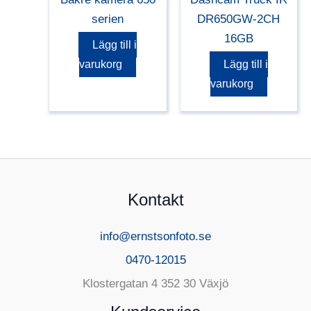
3299,00 kr.
2695,
serien
DR650GW-2CH
16GB
Lägg till i
varukorg
Lägg till i
varukorg
Kontakt
info@ernstsonfoto.se
0470-12015
Klostergatan 4 352 30 Växjö