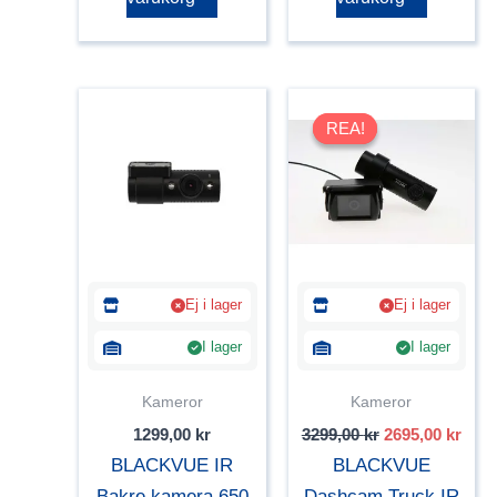
REA!
REA!
Ej i lager
Ej i lager
I lager
I lager
Kameror
Kameror
Det
Det
1299,00
kr
3299,00
kr
2695,00
kr
ursprungliga
nuva
BLACKVUE IR
BLACKVUE
priset
pris
var:
är:
Bakre kamera 650
Dashcam Truck IR