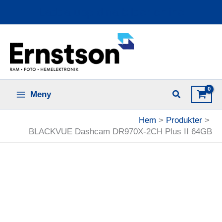
Hoppa
Ladda upp dina bilder online
till
innehåll
Meny
Hem
Produkter
BLACKVUE Dashcam DR970X-2CH Plus II 64GB