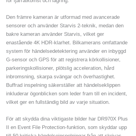
för fjärråtkomst och lagring.
Den främre kameran är utformad med avancerade
sensorer och använder Starvis 2-teknik, medan den
bakre kameran använder Starvis, vilket ger
enastående 4K HDR-klarhet. Bilkamerans omfattande
system för händelsedetektering använder en inbyggd
G-sensor och GPS för att registrera körkollisioner,
parkeringskollisioner, plötslig acceleration, hård
inbromsning, skarpa svängar och överhastighet.
Buffrad inspelning säkerställer att händelseklippen
inkluderar ögonblicken som leder fram till en incident,
vilket ger en fullständig bild av varje situation.
För att skydda dina viktigaste bilder har DR970X Plus
II en Event File Protection-funktion, som skyddar upp
till 50 kritiska händelseinspelningar från att skrivas