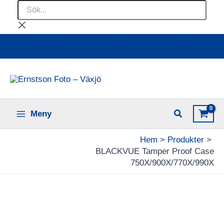
Sök...
Hoppa
till
innehåll
Ladda upp dina bilder online
Meny
Hem
Produkter
BLACKVUE Tamper Proof Case
750X/900X/770X/990X