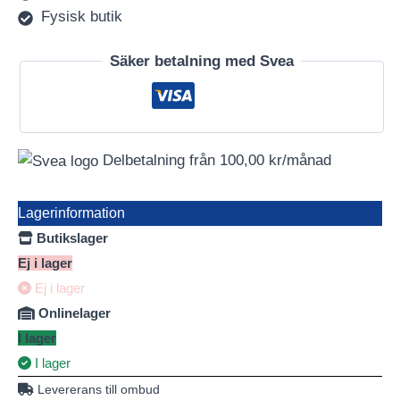
Fysisk butik
Säker betalning med Svea
Delbetalning från
100,00
kr
/månad
Lagerinformation
Butikslager
Ej i lager
Ej i lager
Onlinelager
I lager
I lager
Levererans till ombud