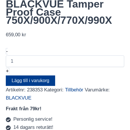
BLACKVUE Tamper
Proof Case
750X/900X/770X/990X
659,00
kr
BLACKVUE
-
Tamper
Proof
Case
+
750X/900X/770X/990X
mängd
Lägg till i varukorg
Artikelnr:
238353
Kategori:
Tillbehör
Varumärke:
BLACKVUE
Frakt från 79kr!
Personlig service!
14 dagars returätt!