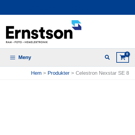
Hoppa
Ladda upp dina bilder online
till
innehåll
Meny
Hem
Produkter
Celestron Nexstar SE 8