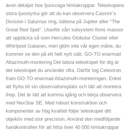
även detaljer hos ljussvaga himlakroppar. Teleskopens
stora ljusstyrka gör att du kan observera Cassini´s
Division i Saturnus ring, bältena på Jupiter eller “The
Great Red Spot”. Utanför vårt solsystem finns massor
att upptäcka så som Hercules Globular Cluster eller
Whirlpool Galaxen, men glöm inte vår egen måne, du
kommer se den på ett helt nytt sätt. GO-TO enarmad
Altazimuth-montering Det bästa teleskopet för dig är
det teleskopet du använder ofta. Därför tog Celestron
fram GO-TO enarmad Altazimuth-monteringen. Enkel
att flytta till sin observationsplats och lätt att montera
ihop. Det är lätt att komma igång och börja observera
med NexStar SE. Med robust konstruktion och
komponenter av hög kvalitet följer teleskopet ditt
objektiv med stor precision. Använd den medföljande
handkontrollen för att hitta över 40 000 himlakroppar