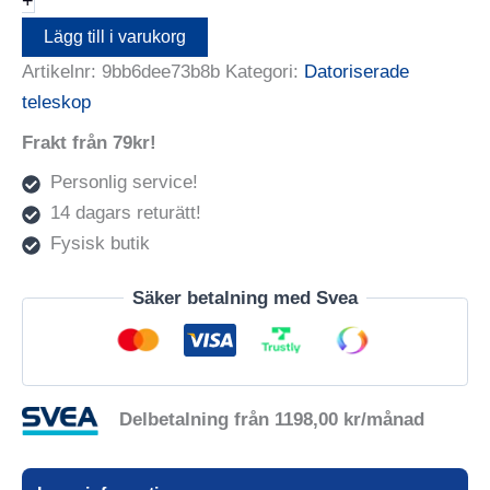
+
mängd
Lägg till i varukorg
Artikelnr:
9bb6dee73b8b
Kategori:
Datoriserade
teleskop
Frakt från 79kr!
Personlig service!
14 dagars returätt!
Fysisk butik
Säker betalning med Svea
Delbetalning från
1198,00
kr
/månad