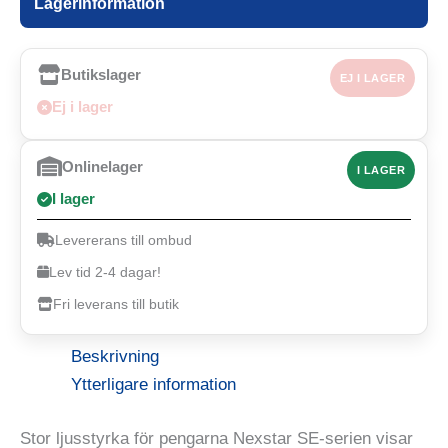
Lagerinformation
Butikslager
EJ I LAGER
Ej i lager
Onlinelager
I LAGER
I lager
Levererans till ombud
Lev tid 2-4 dagar!
Fri leverans till butik
Beskrivning
Ytterligare information
Stor ljusstyrka för pengarna Nexstar SE-serien visar