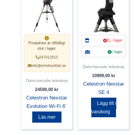
Ej i lager
Produkten är tillfälligt
slut i lager.
I lager
047012015
info@ernstsonfoto.se
Datoriserade teleskop
10999,00
kr
Datoriserade teleskop
Celestron Nexstar
24590,00
kr
SE 4
Celestron Nexstar
Lägg till i
Evolution Wi-Fi 6´
varukorg
Läs mer