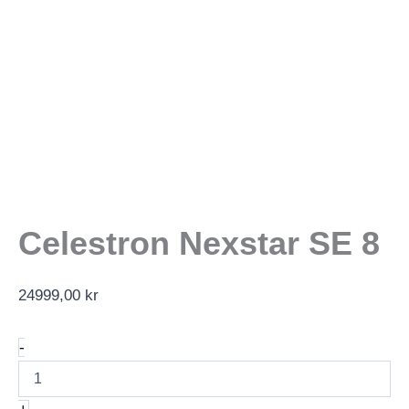
Celestron Nexstar SE 8
24999,00
kr
Celestron
-
Nexstar
SE
8