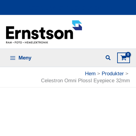
Hoppa
Ladda upp dina bilder online
till
innehåll
Meny
Hem
Produkter
Celestron Omni Plossl Eyepiece 32mm