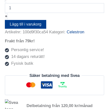
Omni
Plossl
Eyepiece
+
32mm
mängd
Lägg till i varukorg
Artikelnr:
100d9f30ca54
Kategori:
Celestron
Frakt från 79kr!
Personlig service!
14 dagars returätt!
Fysisk butik
Säker betalning med Svea
Delbetalning från
120,00
kr
/månad