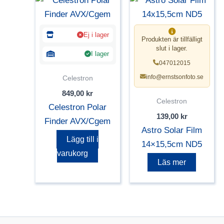
Ej i lager
Produkten är tillfälligt
slut i lager.
I lager
047012015
info@ernstsonfoto.se
Celestron
849,00
kr
Celestron
Celestron Polar
139,00
kr
Finder AVX/Cgem
Astro Solar Film
Lägg till i
14×15,5cm ND5
varukorg
Läs mer