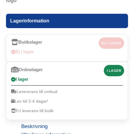
Lagerinformation
Butikslager
EJ I LAGER
Ej i lager
Onlinelager
I LAGER
I lager
Levererans till ombud
Lev tid 2-4 dagar!
Fri leverans till butik
Beskrivning