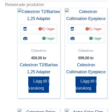
Relaterade produkter
Ej i lager
Ej i lager
I lager
I lager
Celestron
Celestron
459,00
kr
699,00
kr
Celestron T2/Barlow
Celestron
1,25 Adapter
Collimation Eyepiece
Lägg till i
Lägg till i
varukorg
varukorg