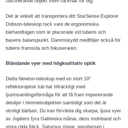
fascinerande objekt inom räckhåll för dig.
Det är enkelt att transportera ditt StarSense Explorer
Dobson-teleskop tack vare de ergonomiska
bärhandtagen som är placerade vid tubens och
basens balanspunkt. Dammskydd medföljer också för
tubens framsida och fokuseraren.
Bländande vyer med högkvalitativ optik
Detta Newton-teleskop med en stort 10″
reflektoroptisk tub har tillräckligt med
ljusinsamlingsförmåga för att få fram imponerande
detaljer i himmelsobjekten samtidigt som det är
otroligt bärbart. Du kan förvänta dig skarpa, ljusa vyer
av Jupiters fyra Galileiska månar, dess molnband och
stora röda fläck, Saturnus ringar, gasglansen i