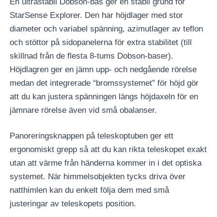
En ultrastabil Dobson-bas ger en stabil grund för
StarSense Explorer. Den har höjdlager med stor
diameter och variabel spänning, azimutlager av teflon
och stöttor på sidopanelerna för extra stabilitet (till
skillnad från de flesta 8-tums Dobson-baser).
Höjdlagren ger en jämn upp- och nedgående rörelse
medan det integrerade “bromssystemet” för höjd gör
att du kan justera spänningen längs höjdaxeln för en
jämnare rörelse även vid små obalanser.
Panoreringsknappen på teleskoptuben ger ett
ergonomiskt grepp så att du kan rikta teleskopet exakt
utan att värme från händerna kommer in i det optiska
systemet. När himmelsobjekten tycks driva över
natthimlen kan du enkelt följa dem med små
justeringar av teleskopets position.