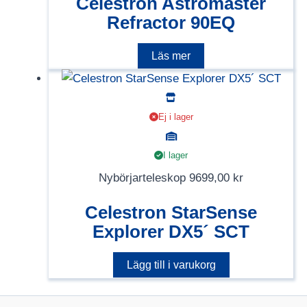
Celestron Astromaster
Refractor 90EQ
Läs mer
Ej i lager
I lager
Nybörjarteleskop
9699,00
kr
Celestron StarSense
Explorer DX5´ SCT
Lägg till i varukorg