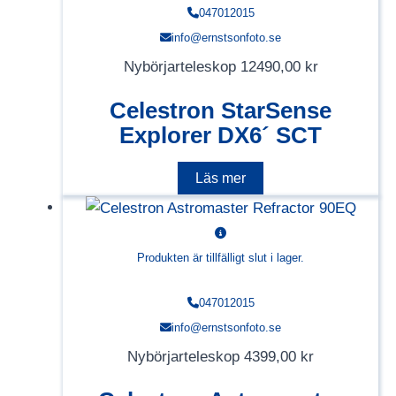
047012015
info@ernstsonfoto.se
Nybörjarteleskop
12490,00
kr
Celestron StarSense
Explorer DX6´ SCT
Läs mer
Produkten är tillfälligt slut i lager.
047012015
info@ernstsonfoto.se
Nybörjarteleskop
4399,00
kr