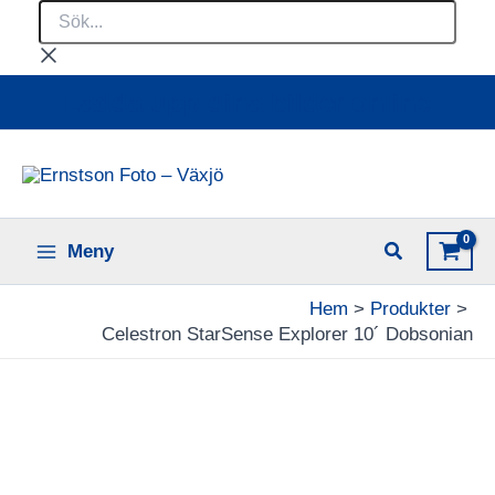
Sök...
Hoppa
till
innehåll
Ladda upp dina bilder online
Meny
Hem
Produkter
Celestron StarSense Explorer 10´ Dobsonian