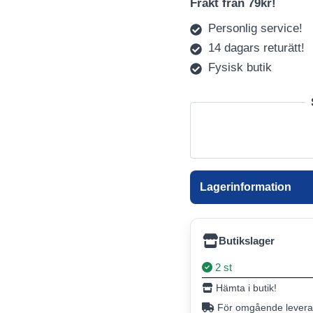
Frakt från 79kr!
Personlig service!
14 dagars returätt!
Fysisk butik
Lagerinformation
Butikslager
2 st
Hämta i butik!
För omgående leveran