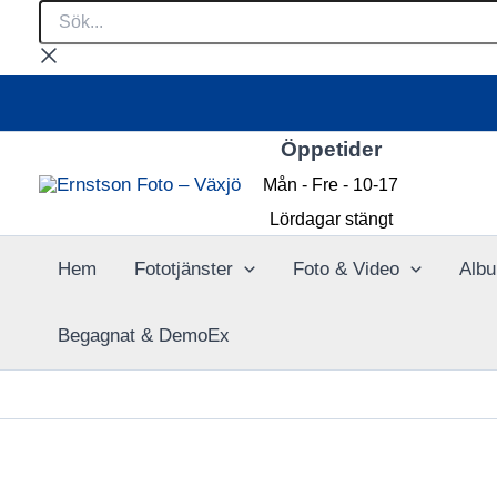
Sök...
Hoppa
till
innehåll
Öppetider
Mån - Fre - 10-17
Lördagar stängt
Hem
Fototjänster
Foto & Video
Albu
Begagnat & DemoEx