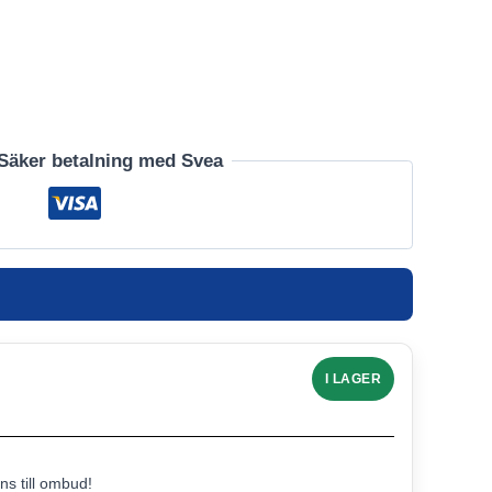
Säker betalning med Svea
I LAGER
s till ombud!