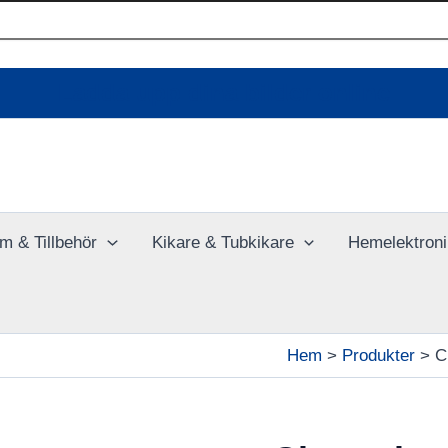
Ladda upp dina bilder online
m & Tillbehör
Kikare & Tubkikare
Hemelektroni
Hem
Produkter
C