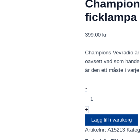
Champion
ficklampa 
399,00
kr
Champions Vevradio är en
oavsett vad som händer.
är den ett måste i varj
Champion
-
Vevradio
med
ficklampa
+
och
solcell
Lägg till i varukorg
Svart
Artikelnr:
A15213
Kateg
mängd