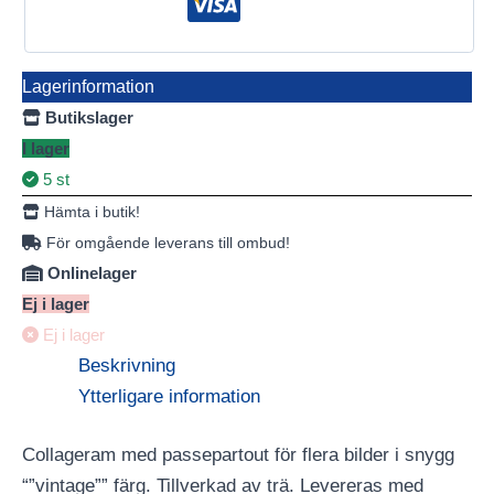
Lagerinformation
Butikslager
I lager
5 st
Hämta i butik!
För omgående leverans till ombud!
Onlinelager
Ej i lager
Ej i lager
Beskrivning
Ytterligare information
Collageram med passepartout för flera bilder i snygg
“”vintage”” färg. Tillverkad av trä. Levereras med