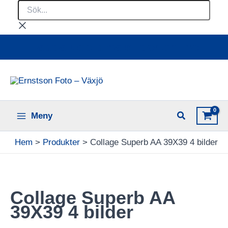
Sök...
Hoppa
till
innehåll
Ladda upp dina bilder online
Meny
Hem
Produkter
Collage Superb AA 39X39 4 bilder
Collage Superb AA
39X39 4 bilder