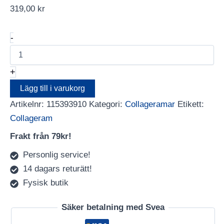
319,00
kr
Collage
-
Superb
AA
39X39
+
4
bilder
Lägg till i varukorg
mängd
Artikelnr:
115393910
Kategori:
Collageramar
Etikett:
Collageram
Frakt från 79kr!
Personlig service!
14 dagars returätt!
Fysisk butik
Säker betalning med Svea