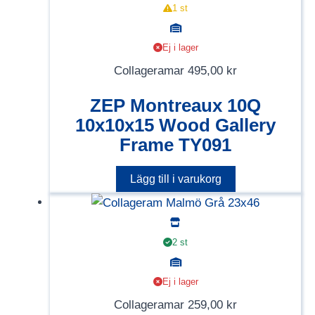
1 st
Ej i lager
Collageramar
495,00
kr
ZEP Montreaux 10Q
10x10x15 Wood Gallery
Frame TY091
Lägg till i varukorg
2 st
Ej i lager
Collageramar
259,00
kr