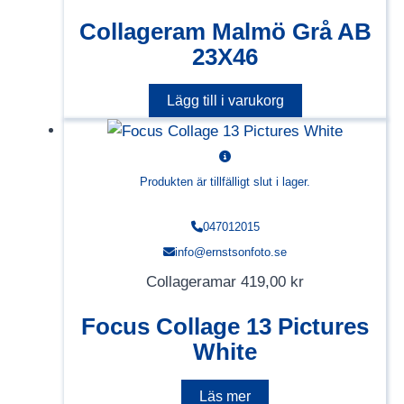
Collageram Malmö Grå AB
23X46
Lägg till i varukorg
Produkten är tillfälligt slut i lager.
047012015
info@ernstsonfoto.se
Collageramar
419,00
kr
Focus Collage 13 Pictures
White
Läs mer