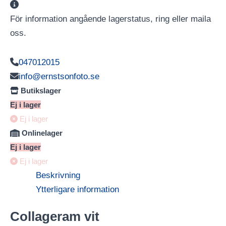
För information angående lagerstatus, ring eller maila
oss.
047012015
info@ernstsonfoto.se
Butikslager
Ej i lager
Ej i lager
Onlinelager
Ej i lager
Ej i lager
Beskrivning
Ytterligare information
Collageram vit