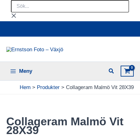
Sök...
Hoppa
till
innehåll
Ladda upp dina bilder online
Meny
Hem
Produkter
Collageram Malmö Vit 28X39
Collageram Malmö Vit
28X39