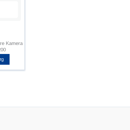
are Kamera
200
rg