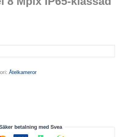
l 8 Mpix IP65-klassad
ori:
Åtelkameror
Säker betalning med Svea