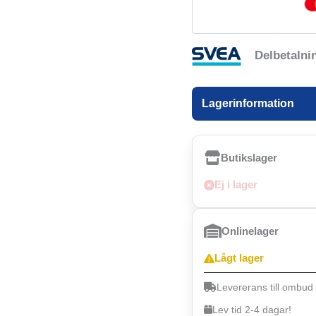
Delbetalni
Lagerinformation
Butikslager
Ej i lager
Onlinelager
Lågt lager
Levererans till ombud
Lev tid 2-4 dagar!