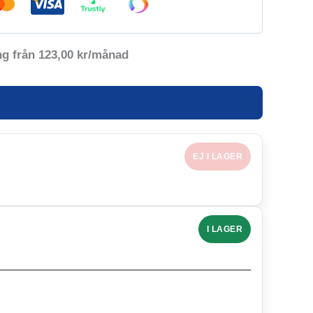
ng från
123,00
kr
/månad
EJ I LAGER
I LAGER