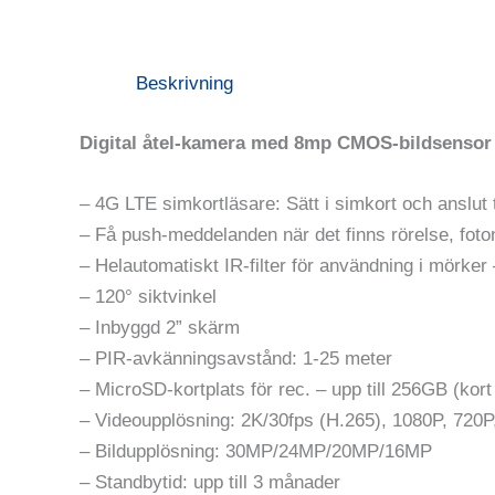
Beskrivning
Digital åtel-kamera med 8mp CMOS-bildsensor
– 4G LTE simkortläsare: Sätt i simkort och anslut 
– Få push-meddelanden när det finns rörelse, foto
– Helautomatiskt IR-filter för användning i mörker 
– 120° siktvinkel
– Inbyggd 2” skärm
– PIR-avkänningsavstånd: 1-25 meter
– MicroSD-kortplats för rec. – upp till 256GB (kor
– Videoupplösning: 2K/30fps (H.265), 1080P, 720
– Bildupplösning: 30MP/24MP/20MP/16MP
– Standbytid: upp till 3 månader