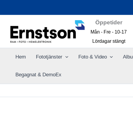
Hoppa
till
innehåll
Öppetider
Mån - Fre - 10-17
Lördagar stängt
Hem
Fototjänster
Foto & Video
Albu
Begagnat & DemoEx