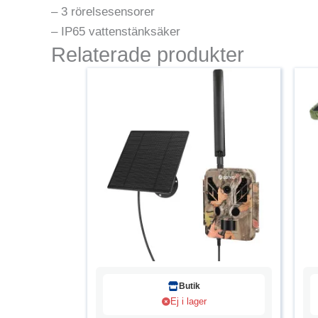
– 3 rörelsesensorer
– IP65 vattenstänksäker
Relaterade produkter
Butik
Ej i lager