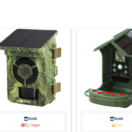
Butik
Butik
Ej i lager
1 st