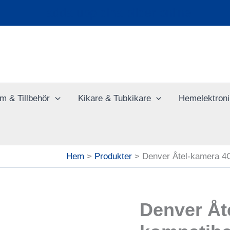
Ladda upp dina bilder online
m & Tillbehör
Kikare & Tubkikare
Hemelektroni
Hem
Produkter
Denver Åtel-kamera 4
Denver Åt