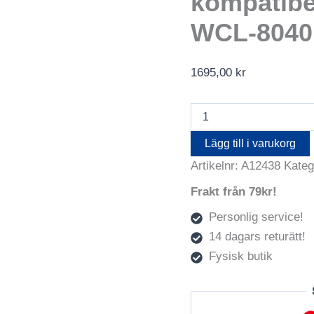
kompatibe
WCL-8040
1695,00
kr
Denver
Åtel-
kamera
Lägg till i varukorg
4G
Artikelnr:
A12438
Kateg
Tuya-
kompatibel
Frakt från 79kr!
8
Mpix
Personlig service!
IP65-
klassad
14 dagars returätt!
WCL-
Fysisk butik
8040
mängd