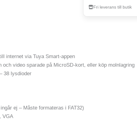
Fri leverans till butik
till internet via Tuya Smart-appen
n och video sparade på MicroSD-kort, eller köp molnlagring
– 38 lysdioder
t ingår ej – Måste formateras i FAT32)
P, VGA