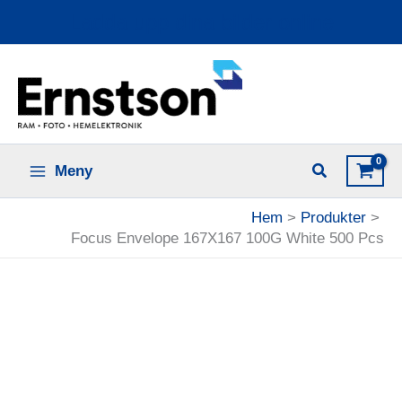
Hoppa
Ladda upp dina bilder online
till
innehåll
Meny
Hem
Produkter
Focus Envelope 167X167 100G White 500 Pcs