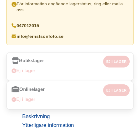
För information angående lagerstatus, ring eller maila
oss.
047012015
info@ernstsonfoto.se
Butikslager
EJ I LAGER
Ej i lager
Onlinelager
EJ I LAGER
Ej i lager
Beskrivning
Ytterligare information