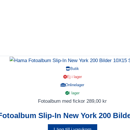
Butik
Ej i lager
Onlinelager
I lager
Fotoalbum med fickor
289,00
kr
otoalbum Slip-In New York 200 Bilde
Lägg till i varukorg