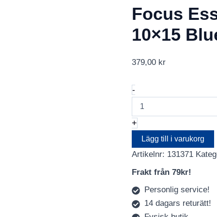
Focus Ess
10×15 Blu
379,00
kr
Focus
-
Essence
Super
300
+
10x15
Blue
Lägg till i varukorg
mängd
Artikelnr:
131371
Kateg
Frakt från 79kr!
Personlig service!
14 dagars returätt!
Fysisk butik