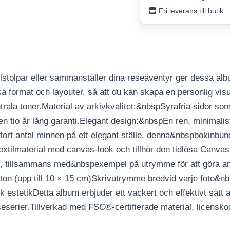
Fri leverans till butik
milstolpar eller sammanställer dina reseäventyr ger dessa al
ka format och layouter, så att du kan skapa en personlig vi
ala toner.Material av arkivkvalitet:&nbspSyrafria sidor som 
 tio år lång garanti.Elegant design:&nbspEn ren, minimalistis
stort antal minnen på ett elegant ställe, denna&nbspbokinb
t textilmaterial med canvas-look och tillhör den tidlösa Canva
m, tillsammans med&nbspexempel på utrymme för att göra ante
0 foton (upp till 10 × 15 cm)Skrivutrymme bredvid varje foto&
stetikDetta album erbjuder ett vackert och effektivt sätt att 
seserier.Tillverkad med FSC®-certifierade material, licensko