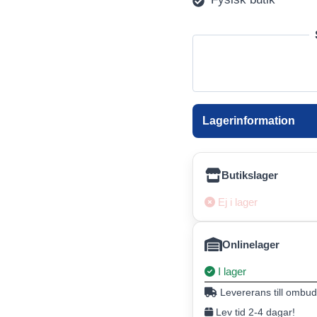
Lagerinformation
Butikslager
Ej i lager
Onlinelager
I lager
Levererans till ombud
Lev tid 2-4 dagar!