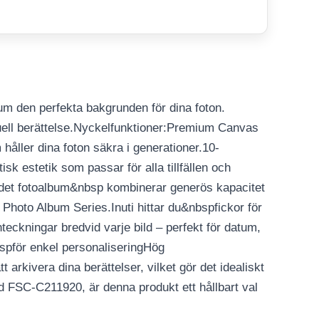
bum den perfekta bakgrunden för dina foton.
suell berättelse.Nyckelfunktioner:Premium Canvas
håller dina foton säkra i generationer.10-
k estetik som passar för alla tillfällen och
undet fotoalbum&nbsp kombinerar generös kapacitet
s Photo Album Series.Inuti hittar du&nbspfickor för
ckningar bredvid varje bild – perfekt för datum,
nbspför enkel personaliseringHög
arkivera dina berättelser, vilket gör det idealiskt
d FSC-C211920, är denna produkt ett hållbart val