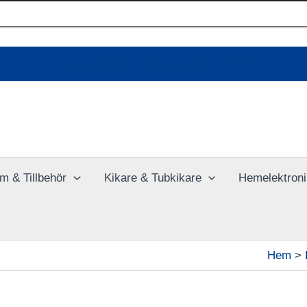
Ladda upp dina bilder online
m & Tillbehör
Kikare & Tubkikare
Hemelektroni
Hem