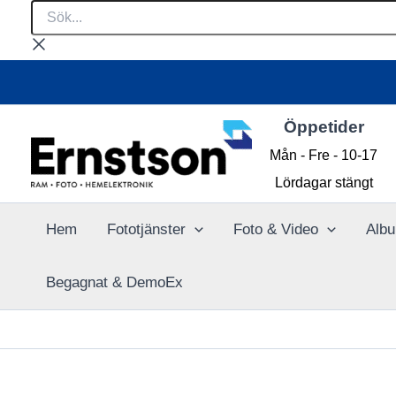
Sök...
Hoppa
till
innehåll
Öppetider
Mån - Fre - 10-17
Lördagar stängt
Hem
Fototjänster
Foto & Video
Albu
Begagnat & DemoEx