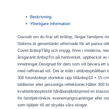
Beskrivning
Ytterligare information
Oavsett om du firar ett bröllop, fångar familjens 
Sidorna är genomtänkt utformade för att passa oli
Cover:&nbspTålig och snygg, finns i moderna, neutr
årsgaranti:&nbspTro på hantverket, uppbackat av en
inredningar.Designad för dem som vill bevara ett 
med raffinerad stil. Det är klätt i ett&nbsphållbar
300 foton&nbspi storlekar upp till&nbsp10 × 15 c
bildtexter eller personliga reflektioner.Håller 30
kvalitet&nbsptextilt hårdband&nbspmed en klassisk e
för familjekrönikor, evenemangssamlingar eller re
som hjälper till att skydda våra skogar.