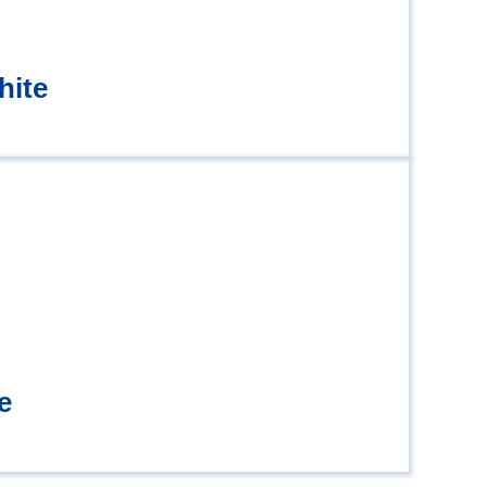
hite
e