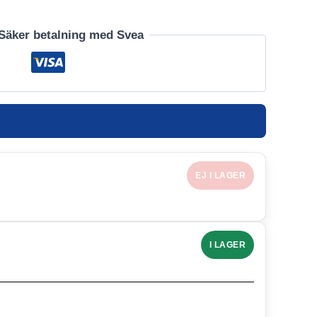
Säker betalning med Svea
EJ I LAGER
I LAGER