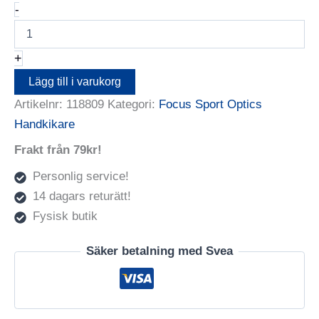
Focus
-
Marine
7x50
Compass
+
mängd
Lägg till i varukorg
Artikelnr:
118809
Kategori:
Focus Sport Optics
Handkikare
Frakt från 79kr!
Personlig service!
14 dagars returätt!
Fysisk butik
Säker betalning med Svea