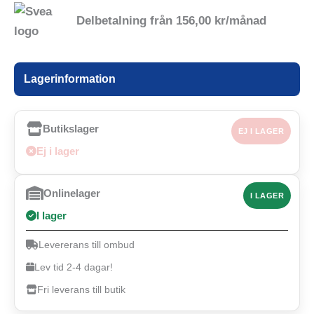
Delbetalning från
156,00
kr
/månad
Lagerinformation
Butikslager
EJ I LAGER
Ej i lager
Onlinelager
I LAGER
I lager
Levererans till ombud
Lev tid 2-4 dagar!
Fri leverans till butik