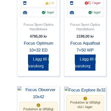
1 st
Ej i lager
I lager
I lager
Focus Sport Optics
Focus Sport Optics
Handkikare
Handkikare
4795,00
kr
2199,00
kr
Focus Optimum
Focus Aquafloat
10×32 ED
7×50 WP
Lägg till i
Lägg till i
varukorg
varukorg
Produkten är tillfälligt
slut i lager.
Produkten är tillfälligt