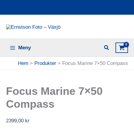
Hoppa
Ladda upp dina bilder online
till
innehåll
Meny
Hem
Produkter
Focus Marine 7×50 Compass
Focus Marine 7×50
Compass
2399,00
kr