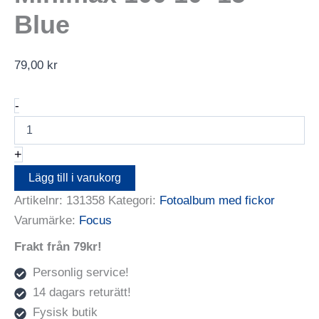
Blue
79,00
kr
Focus
-
Prestige
Minimax
100
+
10x15
Blue
Lägg till i varukorg
mängd
Artikelnr:
131358
Kategori:
Fotoalbum med fickor
Varumärke:
Focus
Frakt från 79kr!
Personlig service!
14 dagars returätt!
Fysisk butik