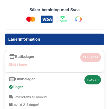
Säker betalning med Svea
Lagerinformation
Butikslager
EJ I LAGER
Ej i lager
Onlinelager
I LAGER
I lager
Levererans till ombud
Lev tid 2-4 dagar!