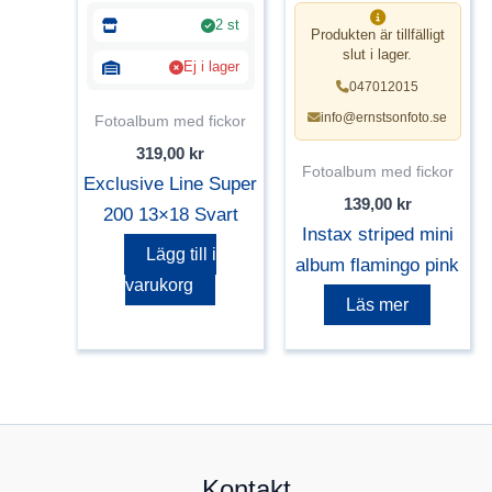
2 st
Produkten är tillfälligt
slut i lager.
Ej i lager
047012015
info@ernstsonfoto.se
Fotoalbum med fickor
319,00
kr
Fotoalbum med fickor
Exclusive Line Super
139,00
kr
200 13×18 Svart
Instax striped mini
Lägg till i
album flamingo pink
varukorg
Läs mer
Kontakt