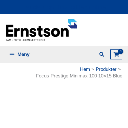
Hoppa
Ladda upp dina bilder online
till
innehåll
Meny
Hem
Produkter
Focus Prestige Minimax 100 10×15 Blue