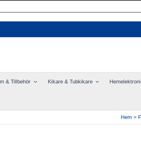
Ladda upp dina bilder online
m & Tillbehör
Kikare & Tubkikare
Hemelektroni
Hem
P