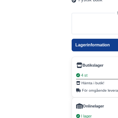
Lagerinformation
Butikslager
4 st
Hämta i butik!
För omgående leveran
Onlinelager
I lager