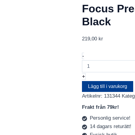
Focus Pre
Black
219,00
kr
Focus
-
Prestige
Super
200
+
10x15
Black
Lägg till i varukorg
mängd
Artikelnr:
131344
Kateg
Frakt från 79kr!
Personlig service!
14 dagars returätt!
Fysisk butik