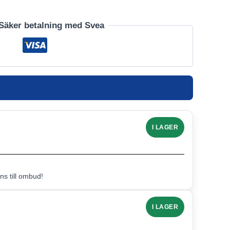
Säker betalning med Svea
I LAGER
s till ombud!
I LAGER