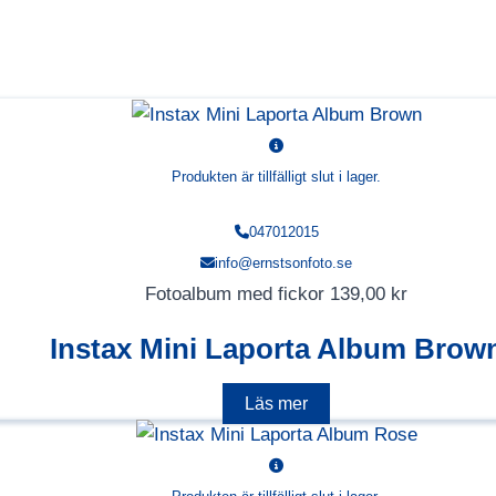
Produkten är tillfälligt slut i lager.
047012015
info@ernstsonfoto.se
Fotoalbum med fickor
139,00
kr
Instax Mini Laporta Album Brow
Läs mer