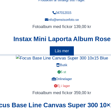
Produkten är tillfälligt slut i lager.
047012015
info@ernstsonfoto.se
Fotoalbum med fickor
139,00
kr
Instax Mini Laporta Album Rose
Läs mer
Butik
5 st
Onlinelager
Ej i lager
Fotoalbum med fickor
359,00
kr
cus Base Line Canvas Super 300 10×