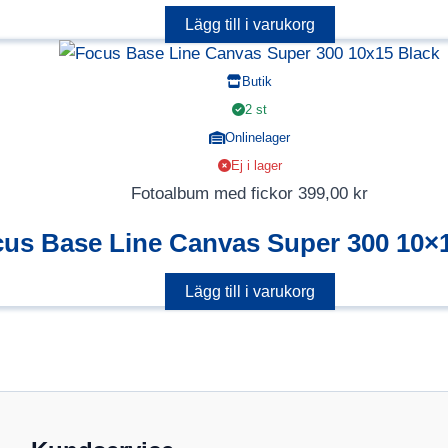
Lägg till i varukorg
Butik
2 st
Onlinelager
Ej i lager
Fotoalbum med fickor
399,00
kr
us Base Line Canvas Super 300 10×
Lägg till i varukorg