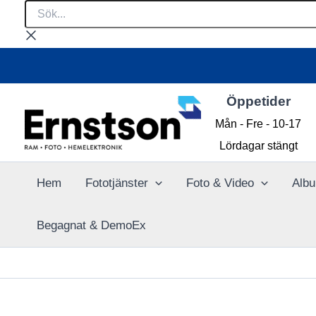
Sök...
Hoppa
till
innehåll
Öppetider
Mån - Fre - 10-17
Lördagar stängt
Hem
Fototjänster
Foto & Video
Albu
Begagnat & DemoEx