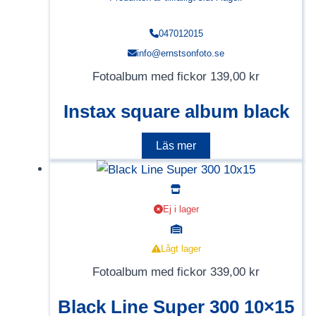
047012015
info@ernstsonfoto.se
Fotoalbum med fickor
139,00
kr
Instax square album black
Läs mer
Ej i lager
Lågt lager
Fotoalbum med fickor
339,00
kr
Black Line Super 300 10×15