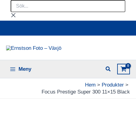
Sök...
Hoppa
till
innehåll
Ladda upp dina bilder online
Meny
Hem
Produkter
Focus Prestige Super 300 11×15 Black