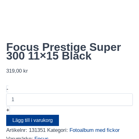
Focus Prestige Super
300 11×15 Black
319,00
kr
Focus
-
Prestige
Super
300
+
11x15
Black
Lägg till i varukorg
mängd
Artikelnr:
131351
Kategori:
Fotoalbum med fickor
Varumärke:
Focus