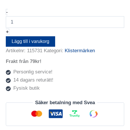
Focus
-
Stickers
Black
Letters
+
Small
Uppercase
Lägg till i varukorg
mängd
Artikelnr:
115731
Kategori:
Klistermärken
Frakt från 79kr!
Personlig service!
14 dagars returätt!
Fysisk butik
Säker betalning med Svea