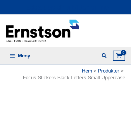
Hoppa
Ladda upp dina bilder online
till
innehåll
Meny
Hem
Produkter
Focus Stickers Black Letters Small Uppercase