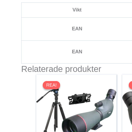
Vikt
EAN
EAN
Relaterade produkter
REA!
REA!