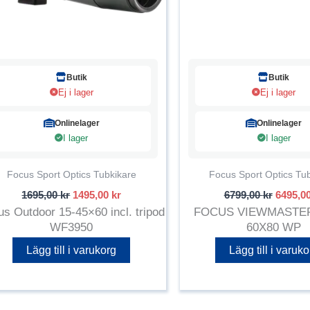
Butik
Butik
Ej i lager
Ej i lager
Onlinelager
Onlinelager
I lager
I lager
Focus Sport Optics Tubkikare
Focus Sport Optics Tu
Det
Det
Det
1695,00
kr
1495,00
kr
6799,00
kr
6495,0
ursprungliga
nuvarande
urspru
s Outdoor 15-45×60 incl. tripod
FOCUS VIEWMASTER
priset
priset
priset
WF3950
60X80 WP
var:
är:
var:
1695,00 kr.
1495,00 kr.
6799,00
Lägg till i varukorg
Lägg till i varuko