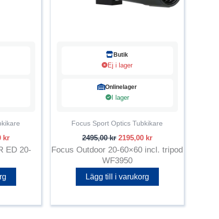
Butik
Ej i lager
Onlinelager
I lager
bkikare
Focus Sport Optics Tubkikare
Det
Det
Det
0
kr
2495,00
kr
2195,00
kr
ngliga
nuvarande
ursprungliga
nuvarande
 ED 20-
Focus Outdoor 20-60×60 incl. tripod
priset
priset
priset
WF3950
är:
var:
är:
 kr.
6495,00 kr.
2495,00 kr.
2195,00 kr.
rg
Lägg till i varukorg