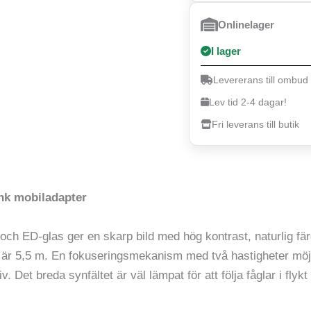
Onlinelager
I lager
Levererans till ombud
Lev tid 2-4 dagar!
Fri leverans till butik
nk mobiladapter
h ED-glas ger en skarp bild med hög kontrast, naturlig färg
sen är 5,5 m. En fokuseringsmekanism med två hastigheter möj
tiv. Det breda synfältet är väl lämpat för att följa fåglar i fl