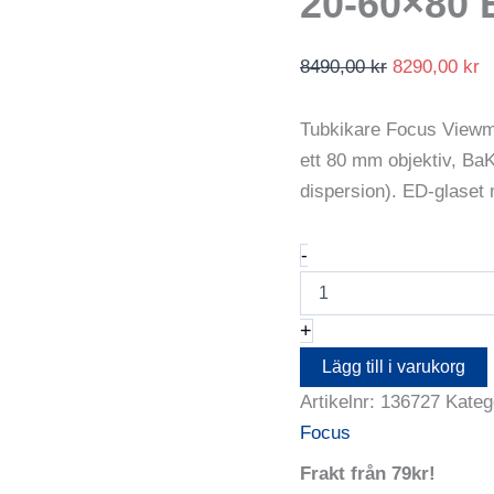
20-60×80 
Det
D
8490,00
kr
8290,00
kr
ursprungliga
n
priset
pr
Tubkikare Focus Viewm
var:
är
ett 80 mm objektiv, Ba
8490,00 kr.
8
dispersion). ED-glaset 
Tubkikare
-
Focus
Viewmaster
20-
+
60x80
ED
Lägg till i varukorg
inkl
Artikelnr:
136727
Kateg
mobiladapter
mängd
Focus
Frakt från 79kr!