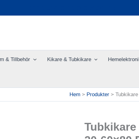
Ladda upp dina bilder online
m & Tillbehör
Kikare & Tubkikare
Hemelektroni
Hem
Produkter
Tubkikare
Tubkikare