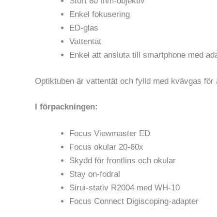
Stort 80 mm-objektiv
Enkel fokusering
ED-glas
Vattentät
Enkel att ansluta till smartphone med ad
Optiktuben är vattentät och fylld med kvävgas för a
I förpackningen:
Focus Viewmaster ED
Focus okular 20-60x
Skydd för frontlins och okular
Stay on-fodral
Sirui-stativ R2004 med WH-10
Focus Connect Digiscoping-adapter