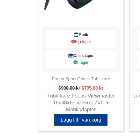
Butik
Ej i lager
Onlinelager
I lager
Focus Sport Optics Tubkikare
Det
Det
6990,00
kr
6795,00
kr
ursprungliga
nuvarande
Tubkikare Focus Viewmaster
Focu
priset
priset
16x48x65 w Sirui 7VC +
var:
är:
Mobiladapter
6990,00 kr.
6795,00 kr.
Lägg till i varukorg