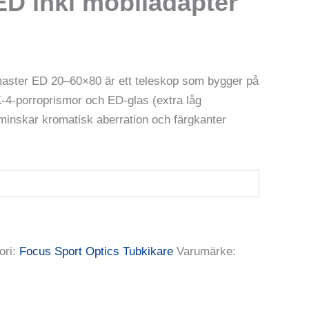
ED inkl mobiladapter
et
uvarande
iset
aster ED 20–60×80 är ett teleskop som bygger på
:
K-4-porroprismor och ED-glas (extra låg
290,00 kr.
minskar kromatisk aberration och färgkanter
ori:
Focus Sport Optics Tubkikare
Varumärke: