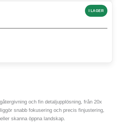
I LAGER
återgivning och fin detaljupplösning, från 20x
liggör snabb fokusering och precis finjustering,
ykt eller skanna öppna landskap.