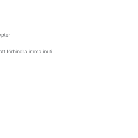
apter
tt förhindra imma inuti.