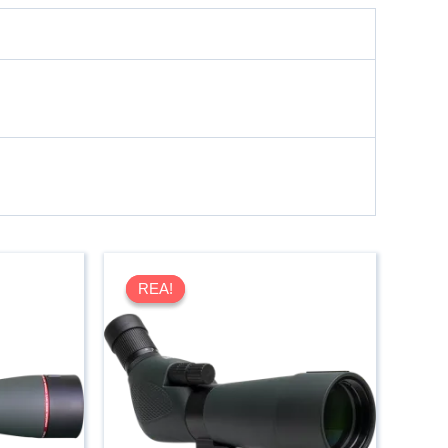
REA!
REA!