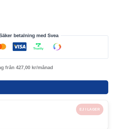
Säker betalning med Svea
ng från
427,00
kr
/månad
EJ I LAGER