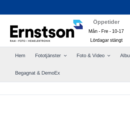
Hoppa
REA!
till
innehåll
Öppetider
Mån - Fre - 10-17
Lördagar stängt
Hem
Fototjänster
Foto & Video
Albu
Begagnat & DemoEx