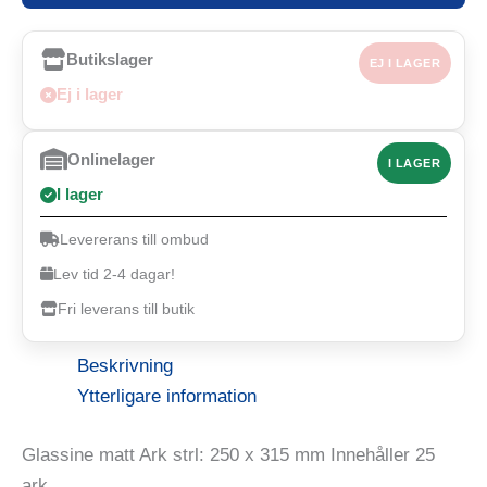
Butikslager
EJ I LAGER
Ej i lager
Onlinelager
I LAGER
I lager
Levererans till ombud
Lev tid 2-4 dagar!
Fri leverans till butik
Beskrivning
Ytterligare information
Glassine matt Ark strl: 250 x 315 mm Innehåller 25
ark