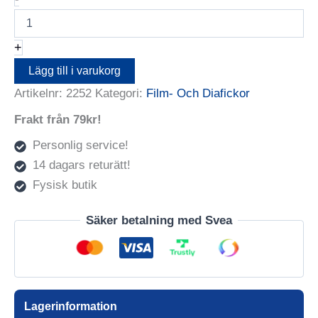
Arkivsystem
35-
10X4-
+
25
Pergamyn
Lägg till i varukorg
mängd
Artikelnr:
2252
Kategori:
Film- Och Diafickor
Frakt från 79kr!
Personlig service!
14 dagars returätt!
Fysisk butik
Säker betalning med Svea
Lagerinformation