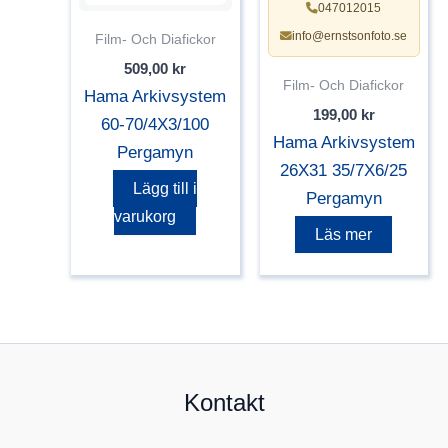
047012015
info@ernstsonfoto.se
Film- Och Diafickor
509,00
kr
Film- Och Diafickor
Hama Arkivsystem
199,00
kr
60-70/4X3/100
Hama Arkivsystem
Pergamyn
26X31 35/7X6/25
Lägg till i
Pergamyn
varukorg
Läs mer
Kontakt