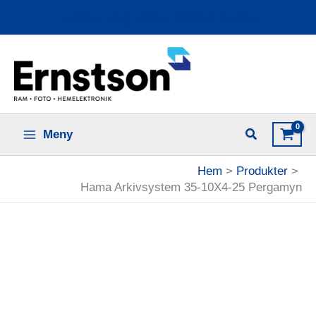
Hoppa
Ladda upp dina bilder online
till
innehåll
Meny
Hem
Produkter
Hama Arkivsystem 35-10X4-25 Pergamyn