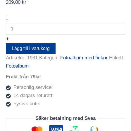
209,00
kr
Hama
-
Fotoalbum
Slip-
In
+
New
York
Lägg till i varukorg
100
Artikelnr:
1931
Kategori:
Fotoalbum med fickor
Etikett:
Bilder
10X15
Fotoalbum
Sv.
mängd
Frakt från 79kr!
Personlig service!
14 dagars returätt!
Fysisk butik
Säker betalning med Svea