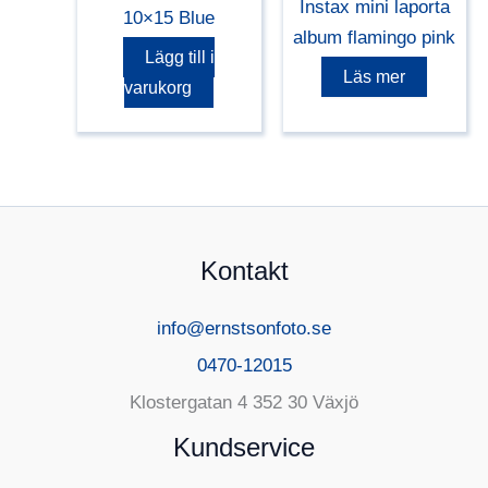
Instax mini laporta
10×15 Blue
album flamingo pink
Lägg till i
Läs mer
varukorg
Kontakt
info@ernstsonfoto.se
0470-12015
Klostergatan 4 352 30 Växjö
Kundservice