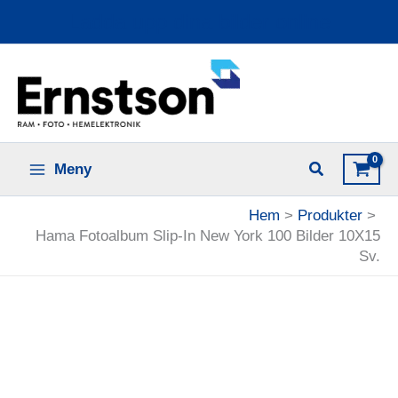
Hoppa
Ladda upp dina bilder online
till
innehåll
Meny
Hem
Produkter
Hama Fotoalbum Slip-In New York 100 Bilder 10X15
Sv.