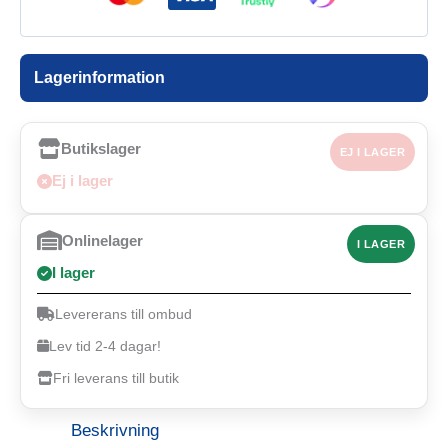
Lagerinformation
Butikslager
EJ I LAGER
Ej i lager
Onlinelager
I LAGER
I lager
Levererans till ombud
Lev tid 2-4 dagar!
Fri leverans till butik
Beskrivning