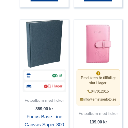
5 st
Produkten är tillfälligt
slut i lager.
Ej i lager
047012015
info@ernstsonfoto.se
Fotoalbum med fickor
359,00
kr
Fotoalbum med fickor
Focus Base Line
139,00
kr
Canvas Super 300