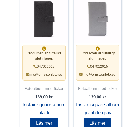
Produkten är tillfälligt
Produkten är tillfälligt
slut i lager.
slut i lager.
047012015
047012015
info@ernstsonfoto.se
info@ernstsonfoto.se
Fotoalbum med fickor
Fotoalbum med fickor
139,00
kr
139,00
kr
Instax square album
Instax square album
black
graphite gray
Läs mer
Läs mer