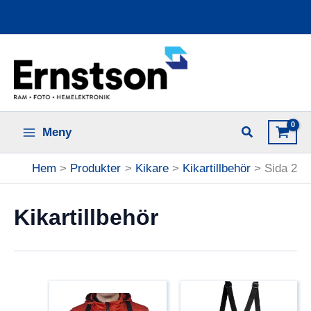
Hoppa
Ladda upp dina bilder online
till
innehåll
Meny
Hem
Produkter
Kikare
Kikartillbehör
Sida 2
Kikartillbehör