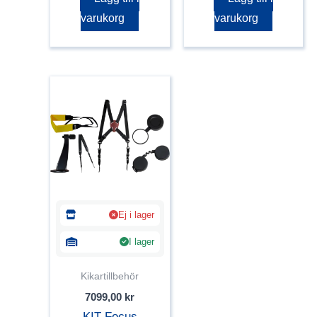
varukorg
varukorg
Ej i lager
I lager
Kikartillbehör
7099,00
kr
KIT Focus