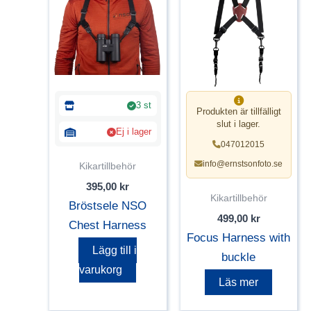
3 st
Produkten är tillfälligt
slut i lager.
Ej i lager
047012015
info@ernstsonfoto.se
Kikartillbehör
395,00
kr
Kikartillbehör
Bröstsele NSO
499,00
kr
Chest Harness
Focus Harness with
Lägg till i
buckle
varukorg
Läs mer