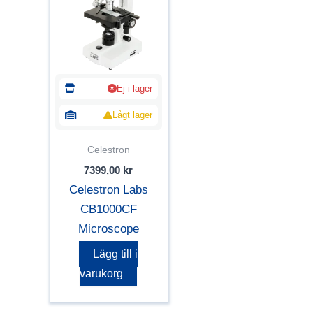
Ej i lager
Lågt lager
Celestron
7399,00
kr
Celestron Labs
CB1000CF
Microscope
Lägg till i
varukorg