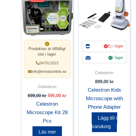
Ej i lager
Produkten är tillfälligt
slut i lager.
I lager
047012015
info@ernstsonfoto.se
Celestron
899,00
kr
Celestron
Celestron Kids
Det
Det
699,00
kr
595,00
kr
Microscope with
ursprungliga
nuvarande
Celestron
priset
priset
Phone Adapter
var:
är:
Microscope Kit 28
699,00 kr.
595,00 kr.
Lägg till i
Pcs
varukorg
Läs mer