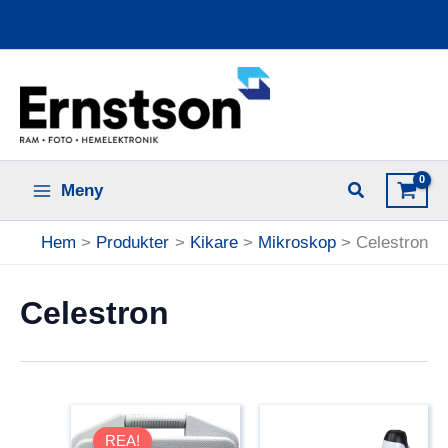
Hoppa
Ladda upp dina bilder online
till
innehåll
Meny
Hem
Produkter
Kikare
Mikroskop
Celestron
Celestron
REA!