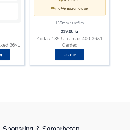
047012015
info@ernstsonfoto.se
135mm färgfilm
219,00
kr
Kodak 135 Ultramax 400-36×1
oxed 36×1
Carded
rg
Läs mer
Sponsring & Samarbeten