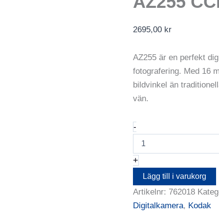
AZ255 CCD
2695,00
kr
AZ255 är en perfekt digi
fotografering. Med 16 
bildvinkel än tradition
vän.
KODAK
-
Digitalkamera
Pixpro
AZ255
+
CCD
25x
Lägg till i varukorg
16MP
Artikelnr:
762018
Kateg
Svart
mängd
Digitalkamera
,
Kodak