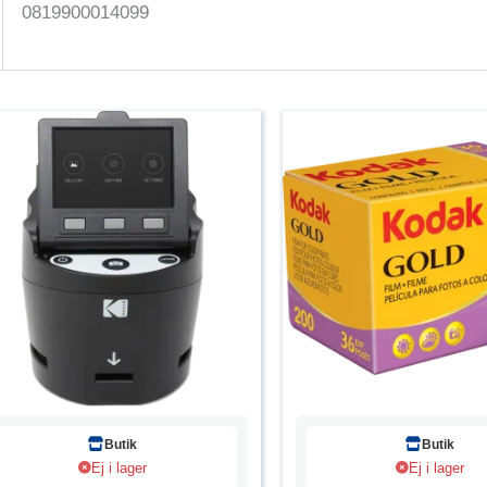
0819900014099
Butik
Butik
Ej i lager
Ej i lager