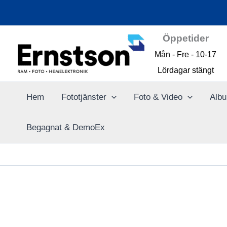
Hoppa
till
innehåll
Öppetider
Mån - Fre - 10-17
Lördagar stängt
Hem
Fototjänster
Foto & Video
Albu
Begagnat & DemoEx