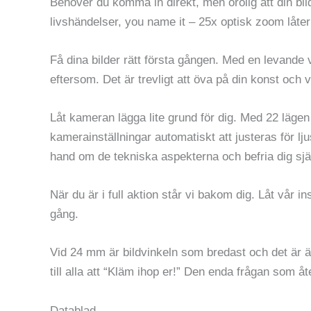
Behöver du komma in direkt, men orolig att din bil
livshändelser, you name it – 25x optisk zoom låt
Få dina bilder rätt första gången. Med en levande 
eftersom. Det är trevligt att öva på din konst och v
Låt kameran lägga lite grund för dig. Med 22 lägen
kamerainställningar automatiskt att justeras för l
hand om de tekniska aspekterna och befria dig själ
När du är i full aktion står vi bakom dig. Låt vår in
gång.
Vid 24 mm är bildvinkeln som bredast och det är 
till alla att “Kläm ihop er!” Den enda frågan som åt
Datablad