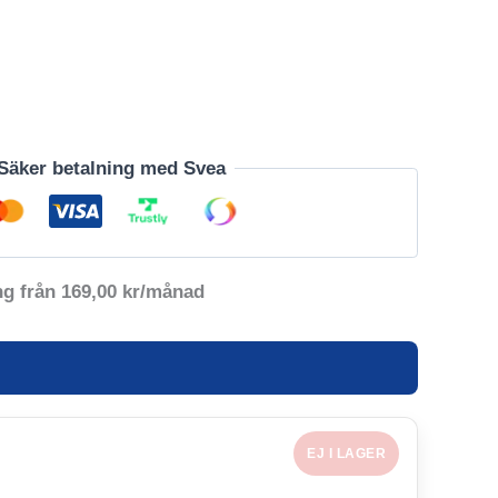
Säker betalning med Svea
ng från
169,00
kr
/månad
EJ I LAGER