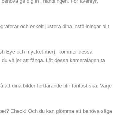
behöva ge dig in i handlingen. För äventyr,
ferar och enkelt justera dina inställningar allt
g, Fish Eye och mycket mer), kommer dessa
n du väljer att fånga. Låt dessa kameralägen ta
 att dina bilder fortfarande blir fantastiska. Varje
kapet? Check! Och du kan glömma att behöva säga