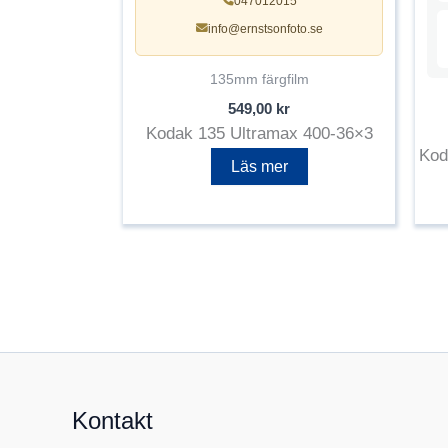
047012015
info@ernstsonfoto.se
135mm färgfilm
549,00
kr
Kodak 135 Ultramax 400-36×3
Kod
Läs mer
Kontakt