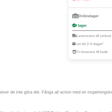
Onlinelager
I lager
Levererans till ombud
Lev tid 2-4 dagar!
Fri leverans till butik
höver de inte göra det. Fånga all action med en inspelning