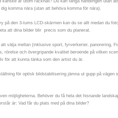
d kanske är utom räckhåll? Du kan fånga handlingen utan att 
er dig komma nära (utan att behöva komma för nära).
vy på den 3-tums LCD-skärmen kan du se allt medan du fotogra
eta att dina bilder blir precis som du planerat.
 att välja mellan (inklusive sport, fyrverkerier, panorerin
jus, rörelse och övergripande kvalitet beroende på vilken sce
v för att kunna tänka som den artist du är.
ställning för optisk bildstabilisering jämna ut gupp på vägen så
även möjligheterna. Behöver du få hela det hisnande lands
erstår är: Vad får du plats med på dina bilder?