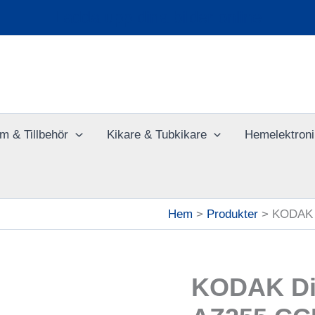
Ladda upp dina bilder online
m & Tillbehör
Kikare & Tubkikare
Hemelektroni
Hem
Produkter
KODAK D
KODAK Dig