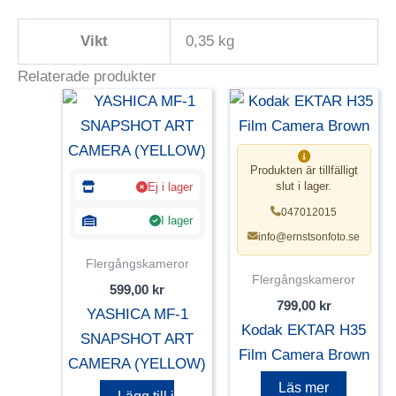
Vikt
0,35 kg
Relaterade produkter
Produkten är tillfälligt
slut i lager.
Ej i lager
047012015
I lager
info@ernstsonfoto.se
Flergångskameror
Flergångskameror
599,00
kr
799,00
kr
YASHICA MF-1
Kodak EKTAR H35
SNAPSHOT ART
Film Camera Brown
CAMERA (YELLOW)
Läs mer