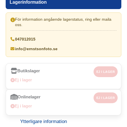
Lagerinformation
För information angående lagerstatus, ring eller maila
oss.
047012015
info@ernstsonfoto.se
Butikslager
EJ I LAGER
Ej i lager
Onlinelager
EJ I LAGER
Ej i lager
Ytterligare information