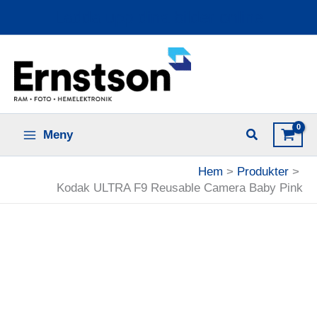
Hoppa
Ladda upp dina bilder online
till
innehåll
Meny
Hem
Produkter
Kodak ULTRA F9 Reusable Camera Baby Pink