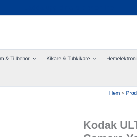
Ladda upp dina bilder online
m & Tillbehör
Kikare & Tubkikare
Hemelektroni
Hem
Prod
Kodak UL