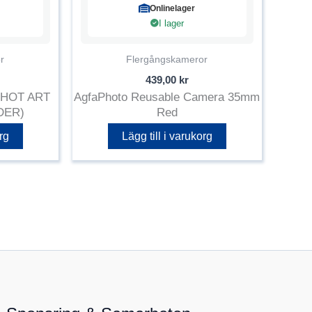
Onlinelager
I lager
r
Flergångskameror
439,00
kr
SHOT ART
AgfaPhoto Reusable Camera 35mm
DER)
Red
rg
Lägg till i varukorg