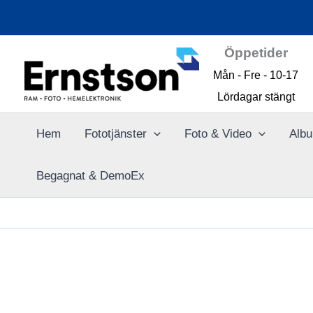
Hoppa
till
innehåll
Öppetider
Mån - Fre - 10-17
Lördagar stängt
Hem
Fototjänster
Foto & Video
Albu
Begagnat & DemoEx