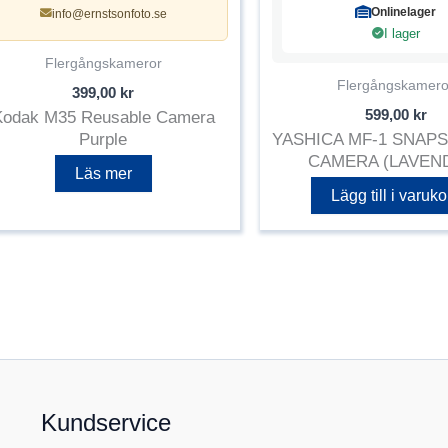
Onlinelager
info@ernstsonfoto.se
I lager
Flergångskameror
Flergångskamero
399,00
kr
599,00
kr
Kodak M35 Reusable Camera
Purple
YASHICA MF-1 SNAP
CAMERA (LAVEN
Läs mer
Lägg till i varuko
Kundservice