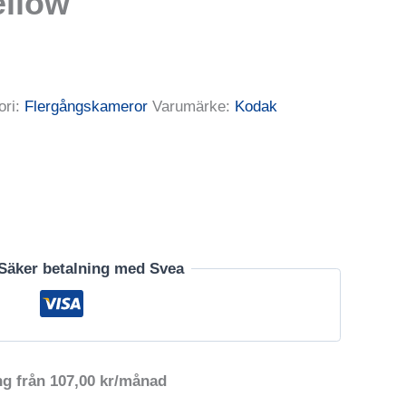
llow
ori:
Flergångskameror
Varumärke:
Kodak
Säker betalning med Svea
ng från
107,00
kr
/månad