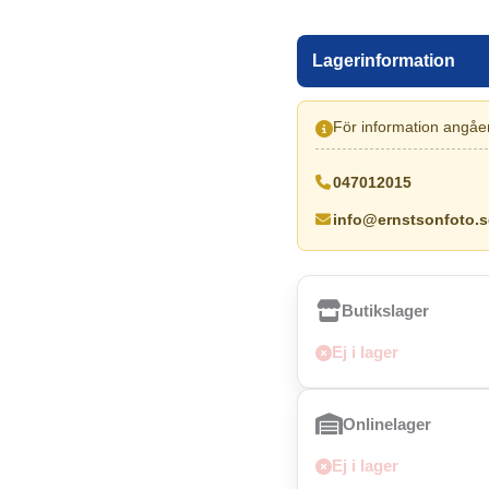
Lagerinformation
För information angåen
047012015
info@ernstsonfoto.s
Butikslager
Ej i lager
Onlinelager
Ej i lager