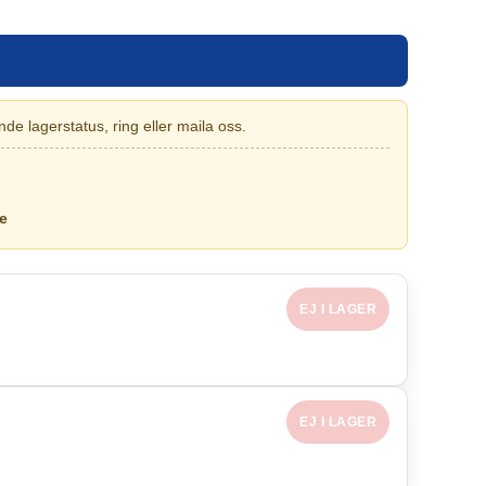
de lagerstatus, ring eller maila oss.
e
EJ I LAGER
EJ I LAGER