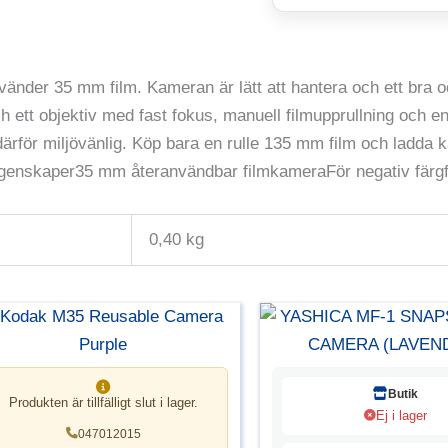
der 35 mm film. Kameran är lätt att hantera och ett bra oc
h ett objektiv med fast fokus, manuell filmupprullning och en
ör miljövänlig. Köp bara en rulle 135 mm film och ladda kame
e.Egenskaper35 mm återanvändbar filmkameraFör negativ färgf
0,40 kg
Butik
Produkten är tillfälligt slut i lager.
Ej i lager
047012015