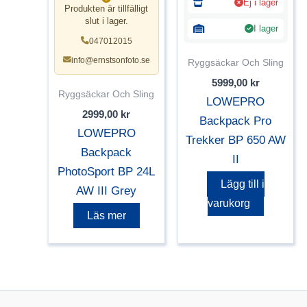
Ej i lager
Produkten är tillfälligt
slut i lager.
I lager
047012015
info@ernstsonfoto.se
Ryggsäckar Och Sling
5999,00
kr
Ryggsäckar Och Sling
LOWEPRO
2999,00
kr
Backpack Pro
LOWEPRO
Trekker BP 650 AW
Backpack
II
PhotoSport BP 24L
Lägg till i
AW III Grey
varukorg
Läs mer