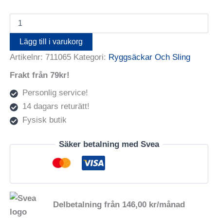
LOWEPRO
Backpack
Flipside
Lägg till i varukorg
Trek
Artikelnr:
711065
Kategori:
Ryggsäckar Och Sling
BP
350
Frakt från 79kr!
AW
Grey
Personlig service!
mängd
14 dagars returätt!
Fysisk butik
Säker betalning med Svea
Delbetalning från
146,00
kr
/månad