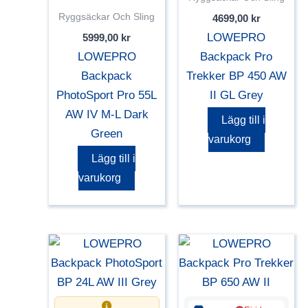
Ryggsäckar Och Sling
4699,00
kr
LOWEPRO
5999,00
kr
LOWEPRO
Backpack Pro
Backpack
Trekker BP 450 AW
PhotoSport Pro 55L
II GL Grey
AW IV M-L Dark
Lägg till i
Green
varukorg
Lägg till i
varukorg