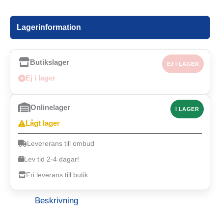
Lagerinformation
Butikslager
EJ I LAGER
Ej i lager
Onlinelager
I LAGER
Lågt lager
Levererans till ombud
Lev tid 2-4 dagar!
Fri leverans till butik
Beskrivning