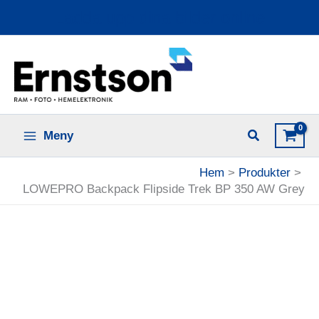
Hoppa
Ladda upp dina bilder online
till
innehåll
Meny
Hem
Produkter
LOWEPRO Backpack Flipside Trek BP 350 AW Grey