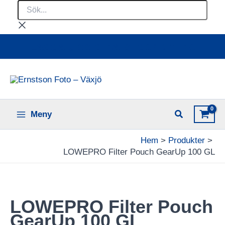
Sök...
Hoppa
till
innehåll
Ladda upp dina bilder online
Meny
Hem
Produkter
LOWEPRO Filter Pouch GearUp 100 GL
LOWEPRO Filter Pouch
GearUp 100 GL