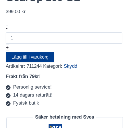
399,00
kr
LOWEPRO
-
Filter
Pouch
GearUp
+
100
GL
Lägg till i varukorg
mängd
Artikelnr:
711244
Kategori:
Skydd
Frakt från 79kr!
Personlig service!
14 dagars returätt!
Fysisk butik
Säker betalning med Svea