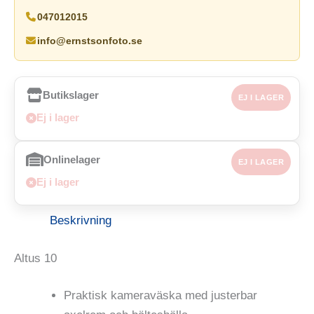
047012015
info@ernstsonfoto.se
Butikslager
EJ I LAGER
Ej i lager
Onlinelager
EJ I LAGER
Ej i lager
Beskrivning
Altus 10
Praktisk kameraväska med justerbar