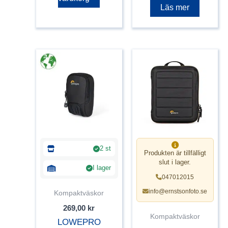
Läs mer
2 st
Produkten är tillfälligt
slut i lager.
I lager
047012015
info@ernstsonfoto.se
Kompaktväskor
269,00
kr
Kompaktväskor
LOWEPRO