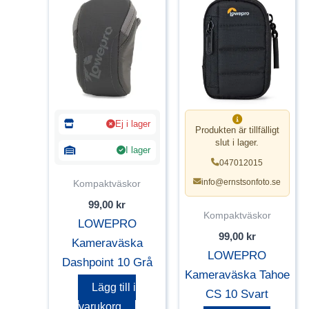
Ej i lager
Produkten är tillfälligt
slut i lager.
I lager
047012015
info@ernstsonfoto.se
Kompaktväskor
99,00
kr
Kompaktväskor
LOWEPRO
99,00
kr
Kameraväska
LOWEPRO
Dashpoint 10 Grå
Kameraväska Tahoe
Lägg till i
CS 10 Svart
varukorg