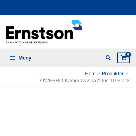
Hoppa
Ladda upp dina bilder online
till
innehåll
Meny
Hem
Produkter
LOWEPRO Kameraväska Altus 10 Black