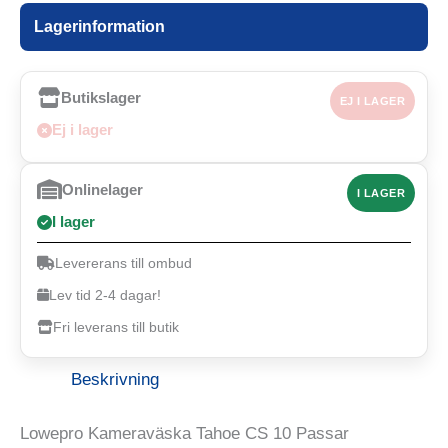
Lagerinformation
Butikslager
EJ I LAGER
Ej i lager
Onlinelager
I LAGER
I lager
Levererans till ombud
Lev tid 2-4 dagar!
Fri leverans till butik
Beskrivning
Lowepro Kameraväska Tahoe CS 10 Passar