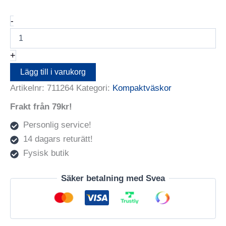
LOWEPRO
-
Kameraväska
Tahoe
CS
+
10
Blå
Lägg till i varukorg
mängd
Artikelnr:
711264
Kategori:
Kompaktväskor
Frakt från 79kr!
Personlig service!
14 dagars returätt!
Fysisk butik
Säker betalning med Svea