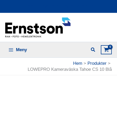
Hoppa
Ladda upp dina bilder online
till
innehåll
Meny
Hem
Produkter
LOWEPRO Kameraväska Tahoe CS 10 Blå