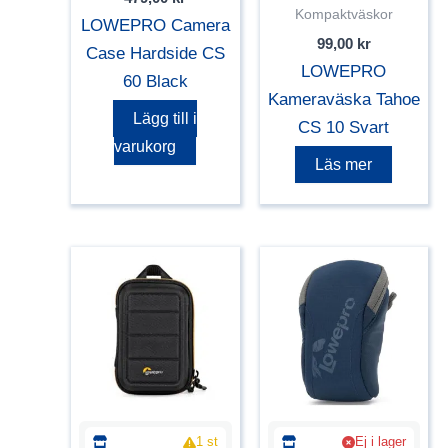
Kompaktväskor
LOWEPRO Camera
99,00
kr
Case Hardside CS
LOWEPRO
60 Black
Kameraväska Tahoe
Lägg till i
CS 10 Svart
varukorg
Läs mer
1 st
Ej i lager