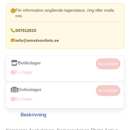
För information angående lagerstatus, ring eller maila
oss.
047012015
info@ernstsonfoto.se
Butikslager
EJ I LAGER
Ej i lager
Onlinelager
EJ I LAGER
Ej i lager
Beskrivning