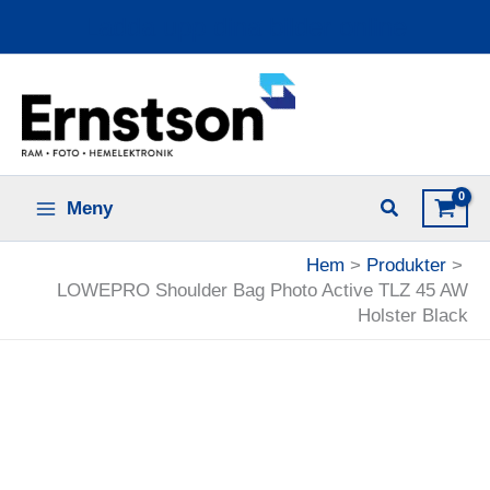
Hoppa
Ladda upp dina bilder online
till
innehåll
Meny
Hem
Produkter
LOWEPRO Shoulder Bag Photo Active TLZ 45 AW
Holster Black