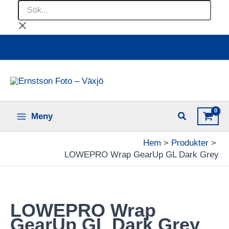
Sök...
Hoppa
till
innehåll
Ladda upp dina bilder online
Meny
Hem
Produkter
LOWEPRO Wrap GearUp GL Dark Grey
LOWEPRO Wrap
GearUp GL Dark Grey