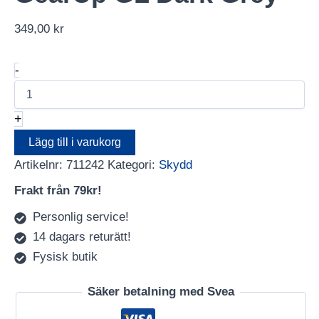
349,00
kr
LOWEPRO
-
Wrap
GearUp
GL
+
Dark
Grey
Lägg till i varukorg
mängd
Artikelnr:
711242
Kategori:
Skydd
Frakt från 79kr!
Personlig service!
14 dagars returätt!
Fysisk butik
Säker betalning med Svea