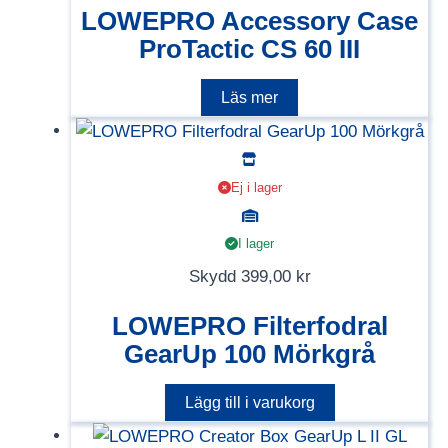
LOWEPRO Accessory Case
ProTactic CS 60 III
Läs mer
Ej i lager
I lager
Skydd
399,00
kr
LOWEPRO Filterfodral
GearUp 100 Mörkgrå
Lägg till i varukorg