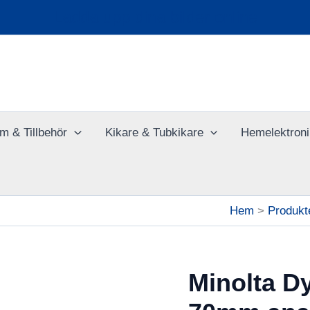
Ladda upp dina bilder online
m & Tillbehör
Kikare & Tubkikare
Hemelektroni
Hem
Produkt
Minolta Dy