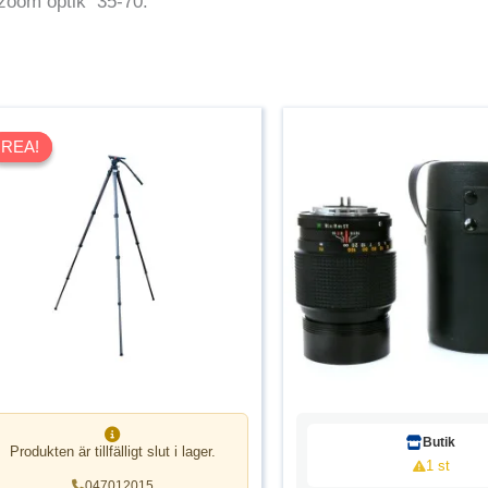
zoom optik 35-70.
REA!
REA!
Butik
Produkten är tillfälligt slut i lager.
1 st
047012015