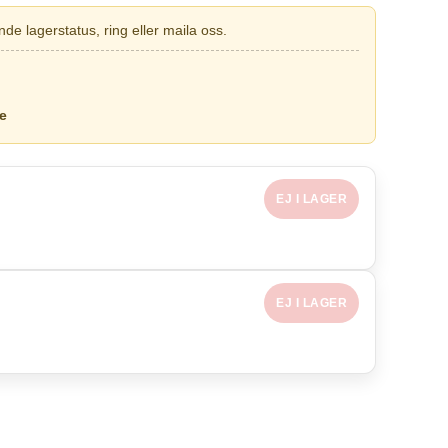
de lagerstatus, ring eller maila oss.
e
EJ I LAGER
EJ I LAGER