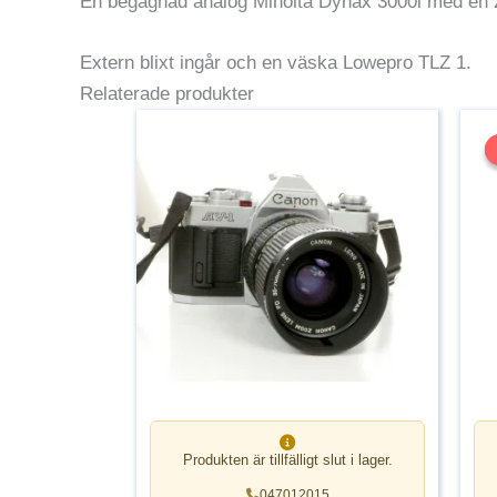
En begagnad analog Minolta Dynax 3000i med en 
Extern blixt ingår och en väska Lowepro TLZ 1.
Relaterade produkter
Produkten är tillfälligt slut i lager.
047012015