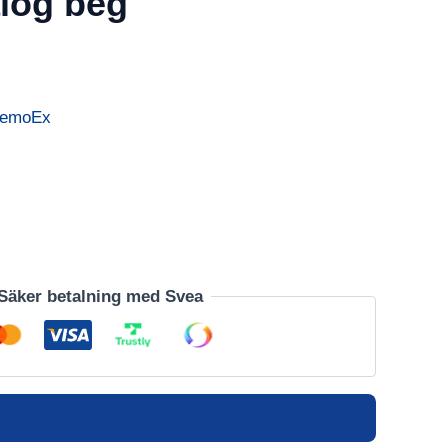
log beg
DemoEx
Säker betalning med Svea