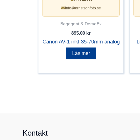
info@ernstsonfoto.se
Begagnat & DemoEx
895,00
kr
Canon AV-1 inkl 35-70mm analog
L
Läs mer
Kontakt