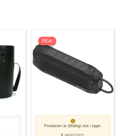
REA!
REA!
Produkten är tillfälligt slut i lager.
047012015