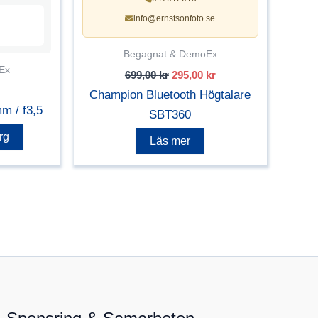
info@ernstsonfoto.se
Begagnat & DemoEx
Ex
Det
Det
699,00
kr
295,00
kr
ursprungliga
nuvarande
Champion Bluetooth Högtalare
priset
priset
m / f3,5
var:
är:
SBT360
699,00 kr.
295,00 kr.
rg
Läs mer