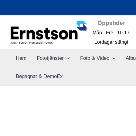
Hoppa
till
innehåll
Öppetider
Mån - Fre - 10-17
Lördagar stängt
Hem
Fototjänster
Foto & Video
Albu
Begagnat & DemoEx