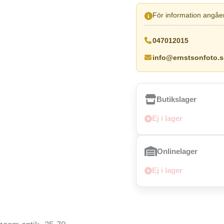
För information angåen
047012015
info@ernstsonfoto.s
Butikslager
Ej i lager
Onlinelager
Ej i lager