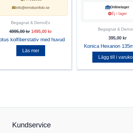
Onlinelager
info@ernstsonfoto.se
Ej i lager
Begagnat & DemoEx
Begagnat & Demo
Det
Det
4995,00
kr
1495,00
kr
ursprungliga
nuvarande
395,00
kr
otus kolfiberstativ med huvud
priset
priset
Konica Hexanon 135m
var:
är:
Läs mer
4995,00 kr.
1495,00 kr.
Lägg till i varuko
Kundservice