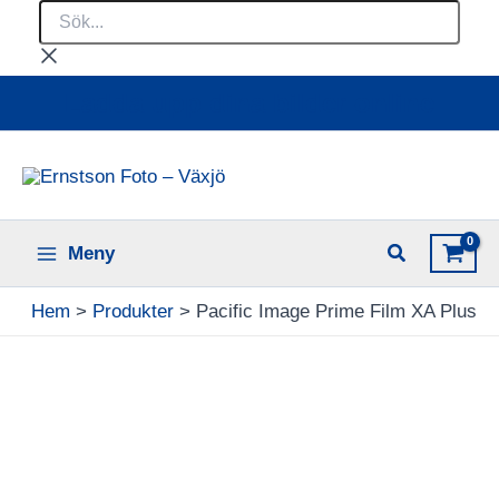
Sök...
Hoppa
till
innehåll
Ladda upp dina bilder online
Meny
Hem
Produkter
Pacific Image Prime Film XA Plus