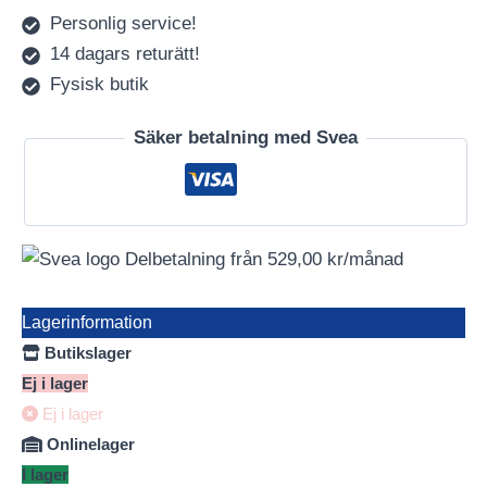
Personlig service!
14 dagars returätt!
Fysisk butik
Säker betalning med Svea
Delbetalning från
529,00
kr
/månad
Lagerinformation
Butikslager
Ej i lager
Ej i lager
Onlinelager
I lager