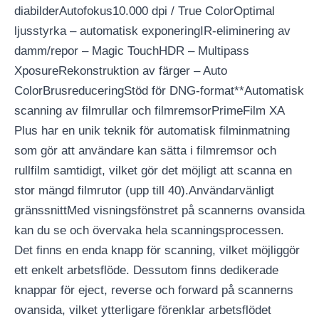
diabilderAutofokus10.000 dpi / True ColorOptimal
ljusstyrka – automatisk exponeringIR-eliminering av
damm/repor – Magic TouchHDR – Multipass
XposureRekonstruktion av färger – Auto
ColorBrusreduceringStöd för DNG-format**Automatisk
scanning av filmrullar och filmremsorPrimeFilm XA
Plus har en unik teknik för automatisk filminmatning
som gör att användare kan sätta i filmremsor och
rullfilm samtidigt, vilket gör det möjligt att scanna en
stor mängd filmrutor (upp till 40).Användarvänligt
gränssnittMed visningsfönstret på scannerns ovansida
kan du se och övervaka hela scanningsprocessen.
Det finns en enda knapp för scanning, vilket möjliggör
ett enkelt arbetsflöde. Dessutom finns dedikerade
knappar för eject, reverse och forward på scannerns
ovansida, vilket ytterligare förenklar arbetsflödet