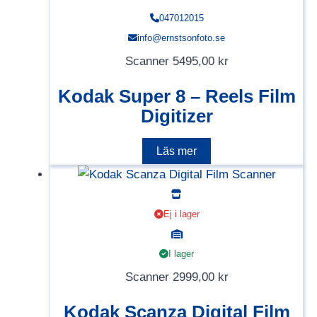
047012015
info@ernstsonfoto.se
Scanner
5495,00
kr
Kodak Super 8 – Reels Film
Digitizer
Läs mer
Ej i lager
I lager
Scanner
2999,00
kr
Kodak Scanza Digital Film