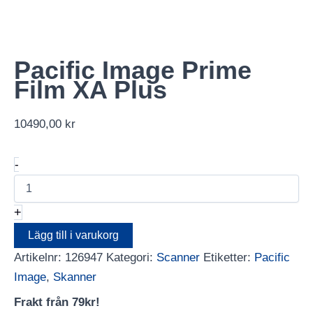
Pacific Image Prime
Film XA Plus
10490,00
kr
Pacific
-
Image
Prime
Film
+
XA
Plus
Lägg till i varukorg
mängd
Artikelnr:
126947
Kategori:
Scanner
Etiketter:
Pacific
Image
,
Skanner
Frakt från 79kr!