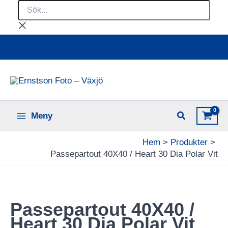
Sök...
Hoppa
till
innehåll
Ladda upp dina bilder online
Meny
Hem
Produkter
Passepartout 40X40 / Heart 30 Dia Polar Vit
Passepartout 40X40 /
Heart 30 Dia Polar Vit