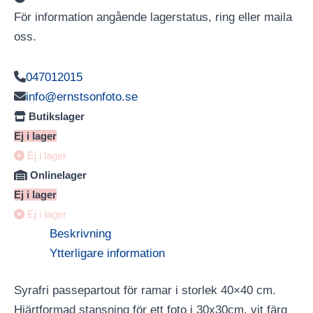
För information angående lagerstatus, ring eller maila
oss.
047012015
info@ernstsonfoto.se
Butikslager
Ej i lager
Ej i lager
Onlinelager
Ej i lager
Ej i lager
Beskrivning
Ytterligare information
Syrafri passepartout för ramar i storlek 40×40 cm.
Hjärtformad stansning för ett foto i 30x30cm. vit färg