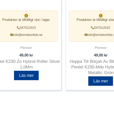
Produkten är tillfälligt slut i lager.
Produkten är tillfälligt slut
047012015
047012015
info@ernstsonfoto.se
info@ernstsonfoto.
Pennor
Pennor
49,00
kr
49,00
kr
tel K230-Zo Hybrid Roller Silver
Hoppa Till Början Av Bil
1,0Mm
Pentel K230-Mdo Hybri
Metallic Grön
Läs mer
Läs mer