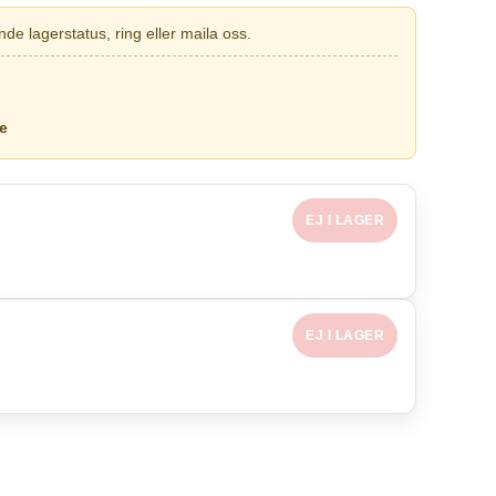
de lagerstatus, ring eller maila oss.
e
EJ I LAGER
EJ I LAGER