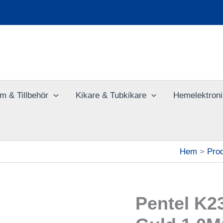
Ladda upp dina bilder online
m & Tillbehör
Kikare & Tubkikare
Hemelektroni
Hem
Pro
Pentel K2