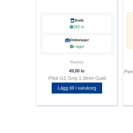
Butik
183 st
Onlinelager
I lager
Pennor
49,00
kr
Pen
Pilot G1 Grip 1.0mm Guld
Lägg till i varukorg