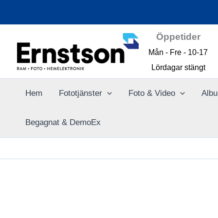
Hoppa
till
innehåll
Öppetider
Mån - Fre - 10-17
Lördagar stängt
Hem
Fototjänster
Foto & Video
Albu
Begagnat & DemoEx