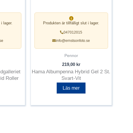
 i lager.
Produkten är tillfälligt slut i lager.
047012015
se
info@ernstsonfoto.se
Pennor
219,00
kr
dgalleriet
Hama Albumpenna Hybrid Gel 2 St.
d Roller
Svart-Vit
Läs mer