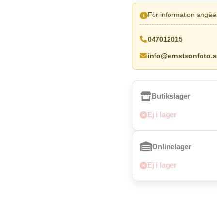
För information angåen
047012015
info@ernstsonfoto.s
Butikslager
Ej i lager
Onlinelager
Ej i lager