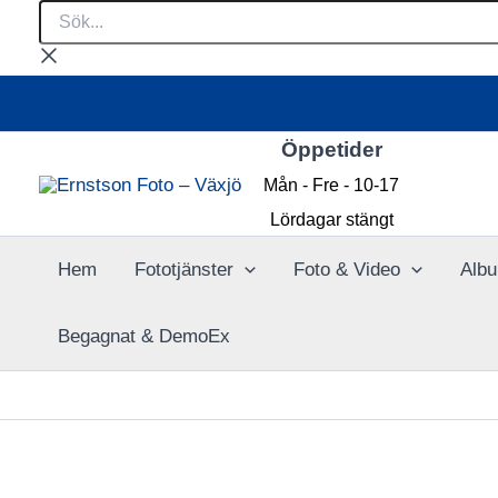
Sök...
Hoppa
till
innehåll
Öppetider
Mån - Fre - 10-17
Lördagar stängt
Hem
Fototjänster
Foto & Video
Albu
Begagnat & DemoEx