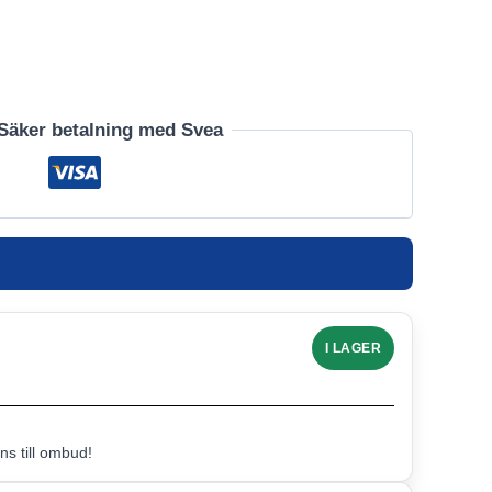
Säker betalning med Svea
I LAGER
s till ombud!