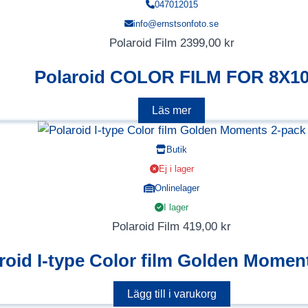
047012015
info@ernstsonfoto.se
Polaroid Film
2399,00
kr
Polaroid COLOR FILM FOR 8X1
Läs mer
Butik
Ej i lager
Onlinelager
I lager
Polaroid Film
419,00
kr
roid I-type Color film Golden Momen
Lägg till i varukorg