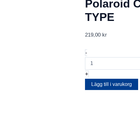
Polaroid 
TYPE
219,00
kr
Polaroid
-
COLOR
FILM
FOR
+
I-
TYPE
Lägg till i varukorg
mängd