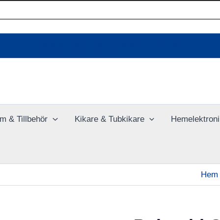
Ladda upp dina bilder online
m & Tillbehör
Kikare & Tubkikare
Hemelektroni
Hem