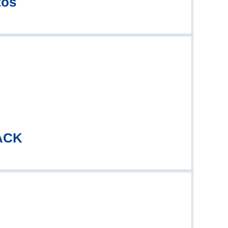
tos
PACK