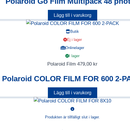
Polaroid Go Film Multipack 48 pho
Lägg till i varukorg
Butik
Ej i lager
Onlinelager
I lager
Polaroid Film
479,00
kr
Polaroid COLOR FILM FOR 600 2-
Lägg till i varukorg
Produkten är tillfälligt slut i lager.