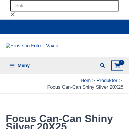
Sök...
Hoppa
till
innehåll
Ladda upp dina bilder online
Meny
Hem
Produkter
Focus Can-Can Shiny Silver 20X25
Focus Can-Can Shiny
Silver 20X25