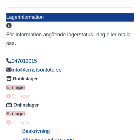
Lagerinformation
För information angående lagerstatus, ring eller maila
oss.
047012015
info@ernstsonfoto.se
Butikslager
Ej i lager
Ej i lager
Onlinelager
Ej i lager
Ej i lager
Beskrivning
Ytterligare information