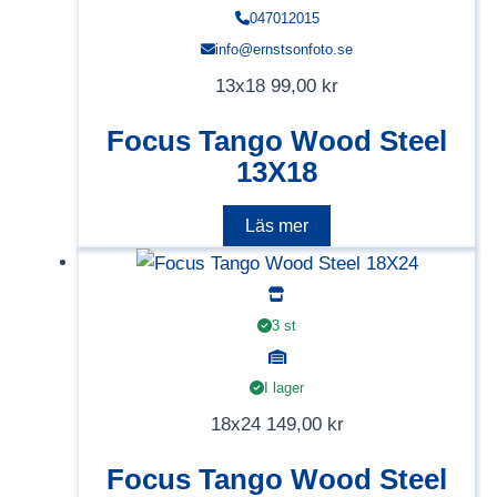
047012015
info@ernstsonfoto.se
13x18
99,00
kr
Focus Tango Wood Steel
13X18
Läs mer
3 st
I lager
18x24
149,00
kr
Focus Tango Wood Steel