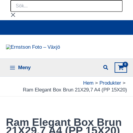
Sök...
Hoppa
till
innehåll
Ladda upp dina bilder online
Meny
Hem
Produkter
Ram Elegant Box Brun 21X29,7 A4 (PP 15X20)
Ram Elegant Box Brun
21X29,7 A4 (PP 15X20)