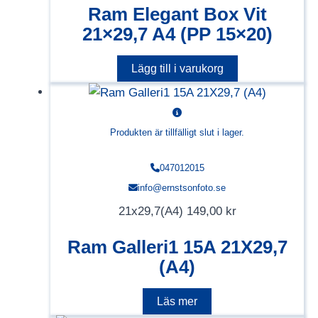
Ram Elegant Box Vit
21×29,7 A4 (PP 15×20)
Lägg till i varukorg
Produkten är tillfälligt slut i lager.
047012015
info@ernstsonfoto.se
21x29,7(A4)
149,00
kr
Ram Galleri1 15A 21X29,7
(A4)
Läs mer