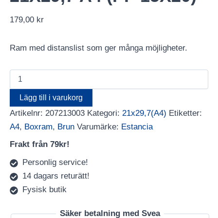
179,00
kr
Ram med distanslist som ger många möjligheter.
Ram
Elegant
Box
Lägg till i varukorg
Brun
Artikelnr:
207213003
Kategori:
21x29,7(A4)
Etiketter:
21X29,7
A4
A4
,
Boxram
,
Brun
Varumärke:
Estancia
(PP
15X20)
Frakt från 79kr!
mängd
Personlig service!
14 dagars returätt!
Fysisk butik
Säker betalning med Svea