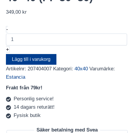
349,00
kr
Ram
-
Elegant
Box
Svart
+
40x40
(PP
Lägg till i varukorg
30x30)
Artikelnr:
207404007
Kategori:
40x40
Varumärke:
mängd
Estancia
Frakt från 79kr!
Personlig service!
14 dagars returätt!
Fysisk butik
Säker betalning med Svea