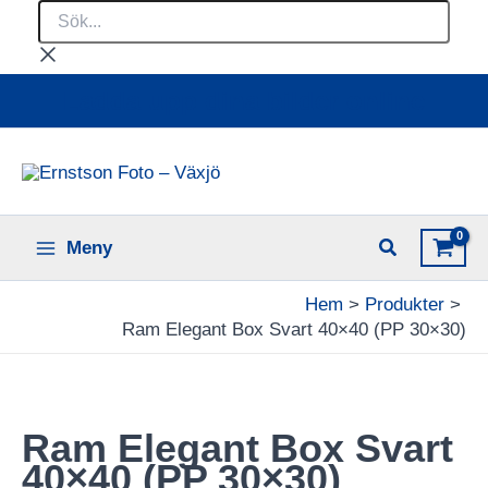
Sök...
Hoppa
till
innehåll
Ladda upp dina bilder online
Meny
Hem
Produkter
Ram Elegant Box Svart 40×40 (PP 30×30)
Ram Elegant Box Svart
40×40 (PP 30×30)