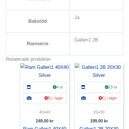
Ja
Bakstöd
Galleri1 2B
Ramserie
Relaterade produkter
4 st
13 st
Ej i lager
Ej i lager
40x40
20x30
249,00
kr
199,00
kr
Ram Galleri1 40X40
Galleri1 2B 20X30