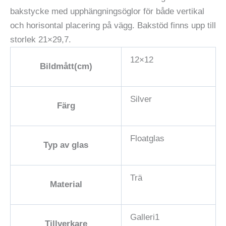
bakstycke med upphängningsöglor för både vertikal
och horisontal placering på vägg. Bakstöd finns upp till
storlek 21×29,7.
12×12
Bildmått(cm)
Silver
Färg
Floatglas
Typ av glas
Trä
Material
Galleri1
Tillverkare