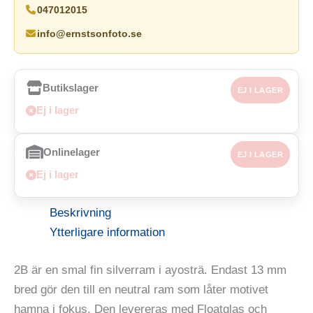
047012015
info@ernstsonfoto.se
Butikslager
EJ I LAGER
Ej i lager
Onlinelager
EJ I LAGER
Ej i lager
Beskrivning
Ytterligare information
2B är en smal fin silverram i ayosträ. Endast 13 mm
bred gör den till en neutral ram som låter motivet
hamna i fokus. Den levereras med Floatglas och