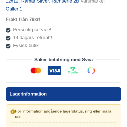
12x12
,
Ramar Silver
,
Ramserie 2B
Varumärke:
Galleri1
Frakt från 79kr!
Personlig service!
14 dagars returätt!
Fysisk butik
Säker betalning med Svea
Lagerinformation
För information angående lagerstatus, ring eller maila
oss.