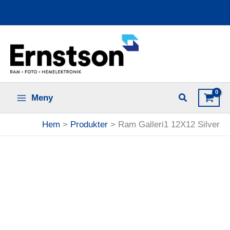
Hoppa
Ladda upp dina bilder online
till
innehåll
Meny
Hem
Produkter
Ram Galleri1 12X12 Silver