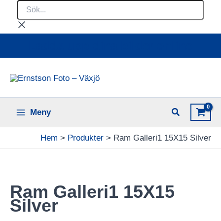
Sök...
Hoppa
till
innehåll
Ladda upp dina bilder online
Meny
Hem
Produkter
Ram Galleri1 15X15 Silver
Ram Galleri1 15X15
Silver