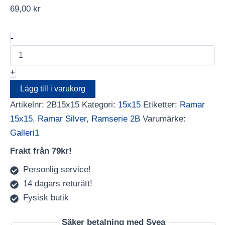
69,00
kr
Ram
-
Galleri1
15X15
Silver
+
mängd
Lägg till i varukorg
Artikelnr:
2B15x15
Kategori:
15x15
Etiketter:
Ramar
15x15
,
Ramar Silver
,
Ramserie 2B
Varumärke:
Galleri1
Frakt från 79kr!
Personlig service!
14 dagars returätt!
Fysisk butik
Säker betalning med Svea