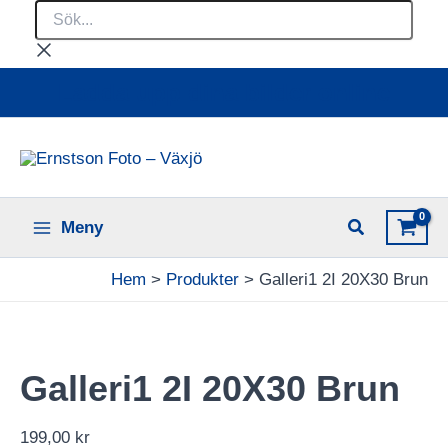
Sök...
Hoppa
till
innehåll
Ladda upp dina bilder online
Meny
Hem
Produkter
Galleri1 2I 20X30 Brun
Galleri1 2I 20X30 Brun
199,00
kr