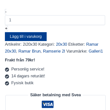
Galleri1
-
2I
20X30
Brun
+
mängd
Lägg till i varukorg
Artikelnr:
2i20x30
Kategori:
20x30
Etiketter:
Ramar
20x30
,
Ramar Brun
,
Ramserie 2l
Varumärke:
Galleri1
Frakt från 79kr!
Personlig service!
14 dagars returätt!
Fysisk butik
Säker betalning med Svea