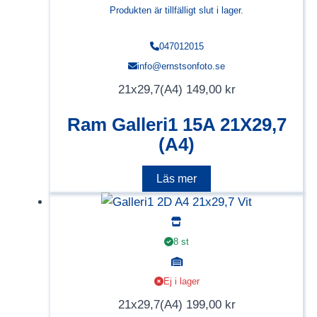
Produkten är tillfälligt slut i lager.
047012015
info@ernstsonfoto.se
21x29,7(A4)
149,00
kr
Ram Galleri1 15A 21X29,7
(A4)
Läs mer
8 st
Ej i lager
21x29,7(A4)
199,00
kr