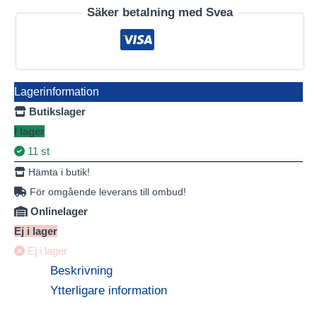
Säker betalning med Svea
Lagerinformation
Butikslager
I lager
11 st
Hämta i butik!
För omgående leverans till ombud!
Onlinelager
Ej i lager
Ej i lager
Beskrivning
Ytterligare information