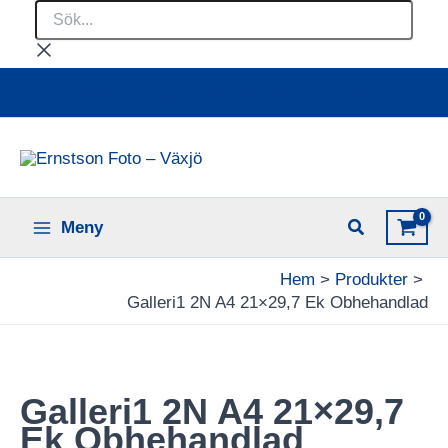
Sök...
Hoppa
till
innehåll
Ladda upp dina bilder online
Meny
Hem
Produkter
Galleri1 2N A4 21×29,7 Ek Obhehandlad
Galleri1 2N A4 21×29,7
Ek Obhehandlad