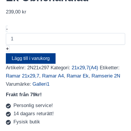
239,00
kr
Galleri1
-
2N
A4
21x29,7
+
Ek
Obhehandlad
Lägg till i varukorg
mängd
Artikelnr:
2N21x297
Kategori:
21x29,7(A4)
Etiketter:
Ramar 21x29,7
,
Ramar A4
,
Ramar Ek
,
Ramserie 2N
Varumärke:
Galleri1
Frakt från 79kr!
Personlig service!
14 dagars returätt!
Fysisk butik