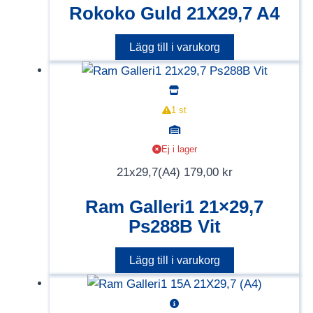
Rokoko Guld 21X29,7 A4
Lägg till i varukorg
1 st
Ej i lager
21x29,7(A4)
179,00
kr
Ram Galleri1 21×29,7
Ps288B Vit
Lägg till i varukorg